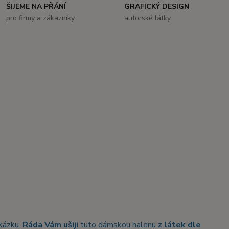
ŠIJEME NA PŘÁNÍ
GRAFICKÝ DESIGN
pro firmy a zákazníky
autorské látky
akázku.
Ráda Vám ušiji
tuto dámskou halenu
z látek dle