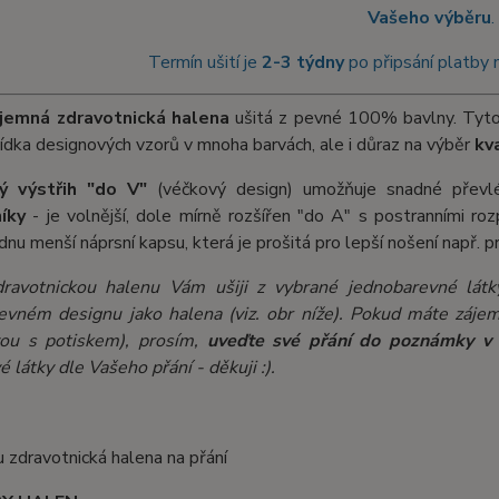
Vašeho výběru
.
Termín ušití je
2-3 týdny
po připsání platby 
íjemná
zdravotnická halena
ušitá z pevné 100% bavlny. Tyt
ídka designových vzorů v mnoha barvách, ale i důraz na výběr
kv
ý výstřih "do V"
(véčkový design) umožňuje snadné převlé
íky
- je volnější, dole mírně rozšířen "do A" s postranními r
dnu menší náprsní kapsu, která je prošitá pro lepší nošení např. p
dravotnickou halenu Vám ušiji z vybrané jednobarevné lát
evném designu jako halena (viz. obr níže). Pokud máte záj
ou s potiskem), prosím,
uveďte své přání do poznámky v
 látky dle Vašeho přání - děkuji :).