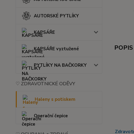
AUTORSKÉ PYTLÍKY
KAPSÁŘE
POPIS
KAPSÁŘE vyztužené
PYTLÍKY NA BAČKORKY
♡ ZDRAVOTNICKÉ ODĚVY
Haleny s potiskem
Operační čepice
Zdravot