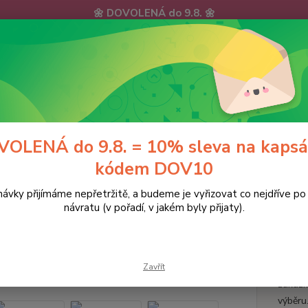
🌼 DOVOLENÁ do 9.8. 🌼
ávky, e-maily i telefonáty vyřídíme postupně - v pořadí, v jakém 
hu zpříjemnili: doprava ZDARMA nad 700 Kč a 10% sleva na kap
KY
DOPRAVA a PLATBA
KONTAKTY
Hledat
OLENÁ do 9.8. = 10% sleva na kapsá
kódem DOV10
ávky přijímáme nepřetržitě, a budeme je vyřizovat co nejdříve p
aleny s potiskem
Zdravotnická halena ~ NA ZAKÁZKU
návratu (v pořadí, v jakém byly přijaty).
votnická halena ~ NA ZAKÁZKU
Zavřít
Zdravo
zakázk
výběru