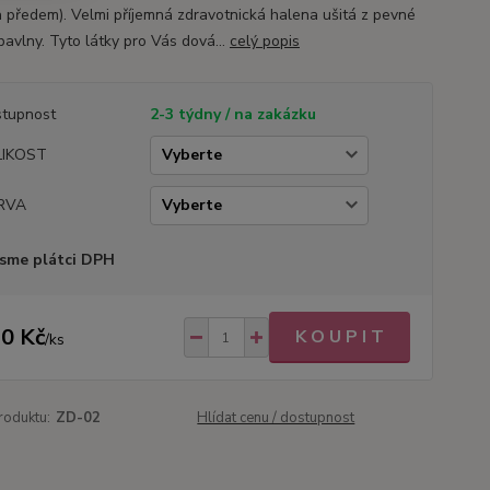
a předem). Velmi příjemná zdravotnická halena ušitá z pevné
avlny. Tyto látky pro Vás dová...
celý popis
tupnost
2-3 týdny / na zakázku
LIKOST
RVA
sme plátci DPH
0 Kč
K O U P I T
/
ks
roduktu:
ZD-02
Hlídat cenu / dostupnost