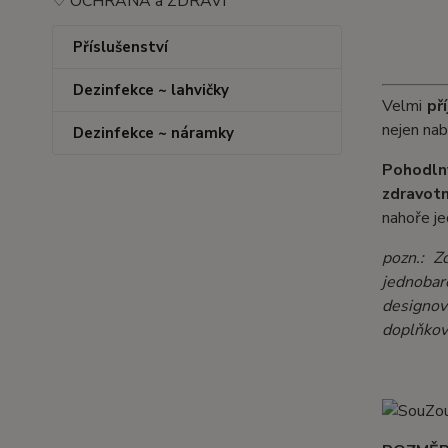
♡ OCHRANA a ZDRAVÍ
Příslušenství
Dezinfekce ~ lahvičky
Velmi
př
nejen nab
Dezinfekce ~ náramky
Pohodln
zdravotn
nahoře je
pozn.: Z
jednobar
designov
doplňkové