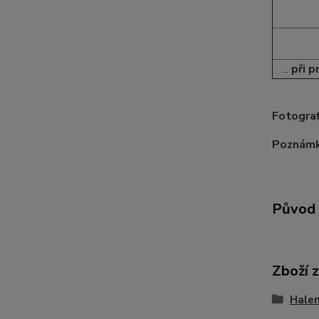
...
při p
Fotograf
Poznámk
Původ 
Zboží 
Halen