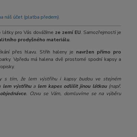
na náš účet (platba předem).
o látky pro Vás dovážíme
ze zemí EU
. Samozřejmostí je
alitního prodyšného materiálu
.
kání přes hlavu. Střih haleny je
navržen přímo pro
ozparky. Vpředu má halena dvě prostorné spodní kapsy a
ropisky.
ky s tím, že lem výstřihu i kapsy budou ve stejném
em
lem výstřihu
a
lem
kapes odlišit
jinou látkou
(např.
 objednávce
. Ozvu se Vám, domluvíme se na výběru