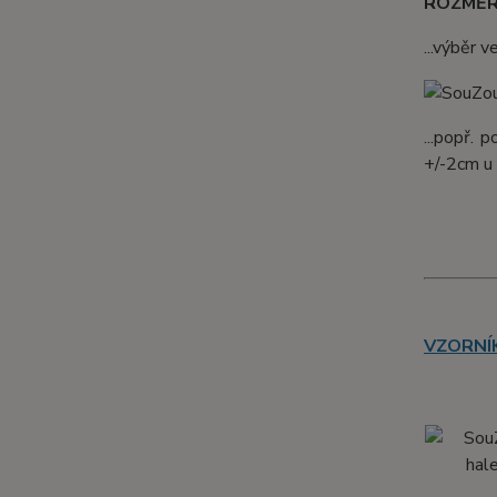
ROZMĚR
...výběr 
...popř. 
+/-2cm u 
VZORNÍK