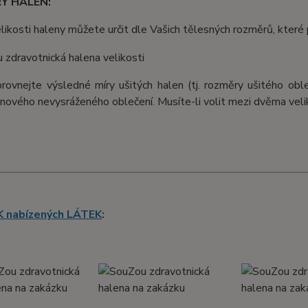
Y HALEN:
velikosti haleny můžete určit dle Vašich tělesných rozměrů, kter
porovnejte výsledné míry ušitých halen (tj. rozměry ušitého obl
nového nevysráženého oblečení. Musíte-li volit mezi dvěma velik
 nabízených LÁTEK
: