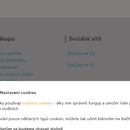
ákupu
Sociální sítě
a a platba
SouZou na FB
dní podmínky
SouZou na IG
 reklamaci
a osobních údajů
y cookie
Nastavení cookies
y používají
soubory cookies
- díky nim správně fungují a umožní Vám 
a službách.
ívání pouze některých typů cookies, můžete tak učinit kliknutím na tlačí
datům se budeme chovat slušně
.