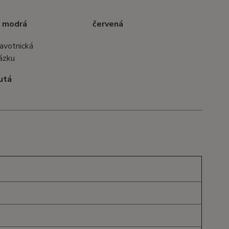
 modrá
červená
utá