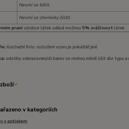
Nesmí se bělit.
Nesmí se chemicky čistit.
rvním praní
výrobce látek udává možnou
5% srážlivost
látek
ie:
ilustrační foto, rozložení vzoru je pokaždé jiné
a:
odstíny zobrazovaných barev se mohou mírně lišit dle typu a
zboží
zařazeno v kategoriích
y s potiskem