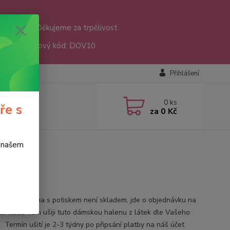
nám přišly. Děkujeme za trpělivost.
sáře 😊 Slevový kód: DOV10
Přihlášení
0
ks
ře s
za
0 Kč
o našem
tnická halena s potiskem není skladem, jde o objednávku na
u. Ráda Vám ušiji tuto dámskou halenu z látek dle Vašeho
. Termín ušití je 2-3 týdny po připsání platby na náš účet