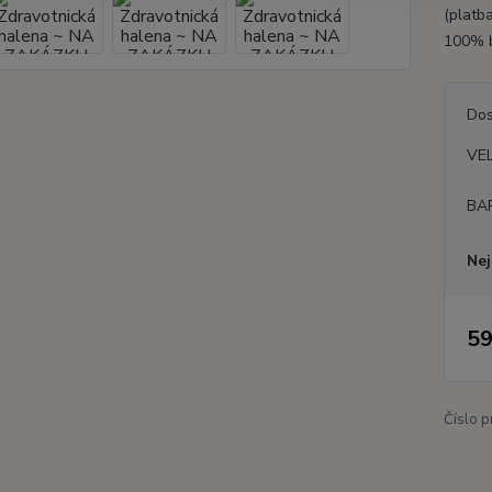
(platb
100% b
Dos
VE
BA
Nej
59
Číslo p