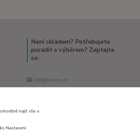
Není skladem? Potřebujete
poradit s výběrem? Zeptejte
se:
info@souzou.cz
pohodlně najít vše o
tko Nastavení.