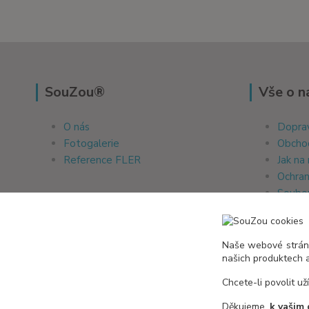
SouZou®
Vše o n
O nás
Doprav
Fotogalerie
Obcho
Reference FLER
Jak na
Ochran
Soubor
Naše webové stránk
Reference Zboží.cz
našich produktech 
Chcete-li povolit už
Děkujeme,
k vašim 