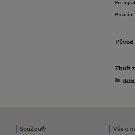
Fotograf
Poznámk
Původ 
Zboží 
Halen
SouZou®
Vše o n