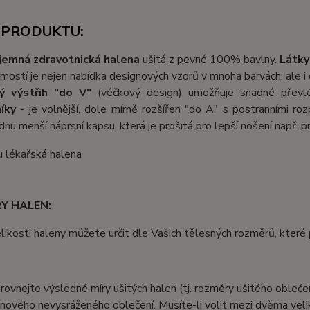
 PRODUKTU:
íjemná
zdravotnická halena
ušitá z pevné 100% bavlny.
Látky
ostí je nejen nabídka designových vzorů v mnoha barvách, ale i
ý výstřih "do V"
(véčkový design) umožňuje snadné převlé
íky
- je volnější, dole mírně rozšířen "do A" s postranními r
dnu menší náprsní kapsu, která je prošitá pro lepší nošení např. p
Y HALEN:
velikosti haleny můžete určit dle Vašich tělesných rozměrů, kter
porovnejte výsledné míry ušitých halen (tj. rozměry ušitého obleče
nového nevysráženého oblečení. Musíte-li volit mezi dvěma velik