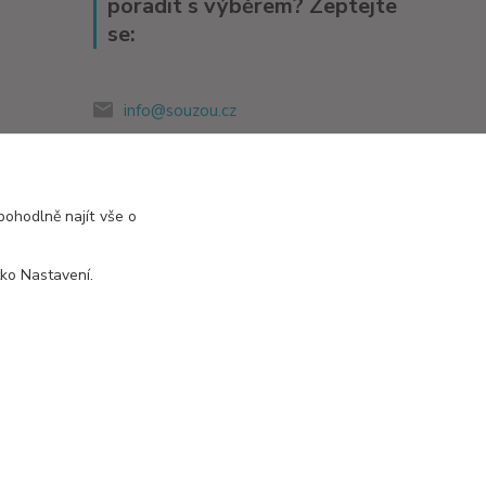
poradit s výběrem? Zeptejte
se:
info@souzou.cz
pohodlně najít vše o
tko Nastavení.