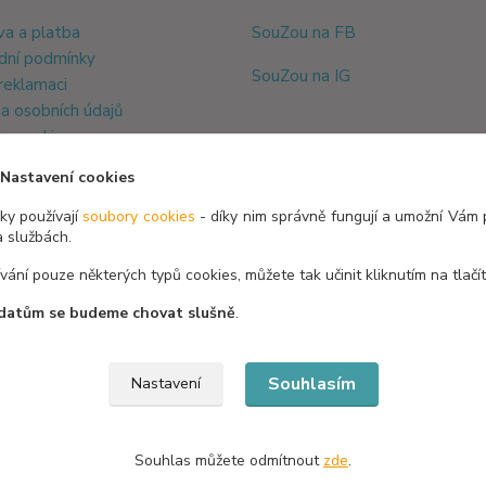
a a platba
SouZou na FB
dní podmínky
SouZou na IG
 reklamaci
a osobních údajů
y cookie
Nastavení cookies
y používají
soubory cookies
- díky nim správně fungují a umožní Vám 
a službách.
ívání pouze některých typů cookies, můžete tak učinit kliknutím na tlačí
datům se budeme chovat slušně
.
Souhlasím
Nastavení
Souhlas můžete odmítnout
zde
.