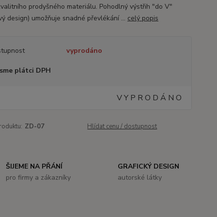
kvalitního prodyšného materiálu. Pohodlný výstřih "do V"
vý design) umožňuje snadné převlékání ...
celý popis
tupnost
vyprodáno
sme plátci DPH
V Y P R O D Á N O
roduktu:
ZD-07
Hlídat cenu / dostupnost
ŠIJEME NA PŘÁNÍ
GRAFICKÝ DESIGN
pro firmy a zákazníky
autorské látky