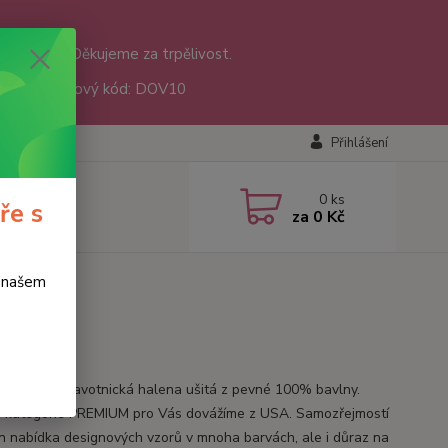
nám přišly. Děkujeme za trpělivost.
sáře 😊 Slevový kód: DOV10
Přihlášení
0
ks
ře s
za
0 Kč
o našem
příjemná zdravotnická halena ušitá z pevné 100% bavlny.
z kategorie PREMIUM pro Vás dovážíme z USA. Samozřejmostí
en nabídka designových vzorů v mnoha barvách, ale i důraz na