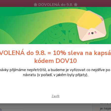
🌼 DOVOLENÁ do 9.8. 🌼
ávky, e-maily i telefonáty vyřídíme postupně - v pořadí, v jakém 
hu zpříjemnili: doprava ZDARMA nad 700 Kč a 10% sleva na kap
KY
DOPRAVA a PLATBA
KONTAKTY
Hledat
OLENÁ do 9.8. = 10% sleva na kapsá
kódem DOV10
ávky přijímáme nepřetržitě, a budeme je vyřizovat co nejdříve p
aleny s potiskem
Zdravotnická halena KOČIČKY
návratu (v pořadí, v jakém byly přijaty).
votnická halena KOČIČKY
Zavřít
Velmi 
Látky 
je nej