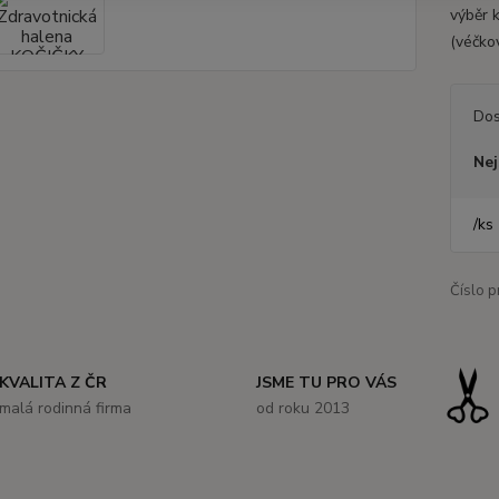
výběr 
(véčko
Dos
Nej
/
ks
Číslo p
KVALITA Z ČR
JSME TU PRO VÁS
malá rodinná firma
od roku 2013