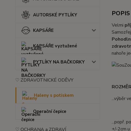
POPIS
AUTORSKÉ PYTLÍKY
Velmi
př
KAPSÁŘE
Samozřejm
Pohodln
zdravotn
KAPSÁŘE vyztužené
nahoře je
PYTLÍKY NA BAČKORKY
♡ ZDRAVOTNICKÉ ODĚVY
ROZMĚR
Haleny s potiskem
...výběr 
Operační čepice
...popř. 
+/-2cm u 
♡ OCHRANA a ZDRAVÍ