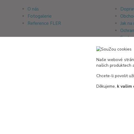
O nás
Doprav
Fotogalerie
Obcho
Reference FLER
Jak na
Ochran
Soubor
Naše webové stránk
Reference Zboží.cz
našich produktech 
Chcete-li povolit už
Děkujeme,
k vašim 