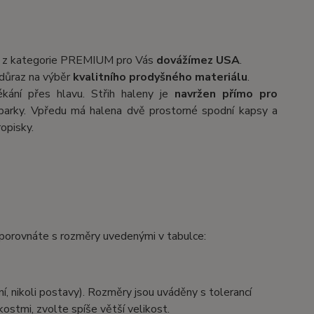
z kategorie PREMIUM pro Vás
dovážíme
z USA
.
 důraz na výběr
kvalitního prodyšného materiálu
.
kání přes hlavu. Střih haleny je
navržen přímo pro
ozparky. Vpředu má halena dvě prostorné spodní kapsy a
ropisky.
é porovnáte s rozměry uvedenými v tabulce:
ní, nikoli postavy). Rozměry jsou uváděny s tolerancí
ostmi, zvolte spíše větší velikost.