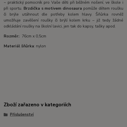
~ praktický pomocník pro Vaše děti při běžném nošení, ve škole i
při sportu.
Brzdička s motivem dinosaura
pomůže dětem roušku
či brýle utáhnout dle potřeby kolem hlavy. Šňůrka rovněž
umožňuje zavěšení roušky či brýlí kolem krku – již tedy žádné
odkládání roušky na školní lavici, jen tak do kapsy, tašky apod.
Rozměr:
76cm x 0,5cm
Materiál šňůrka
: nylon
Zboží zařazeno v kategoriích
Příslušenství