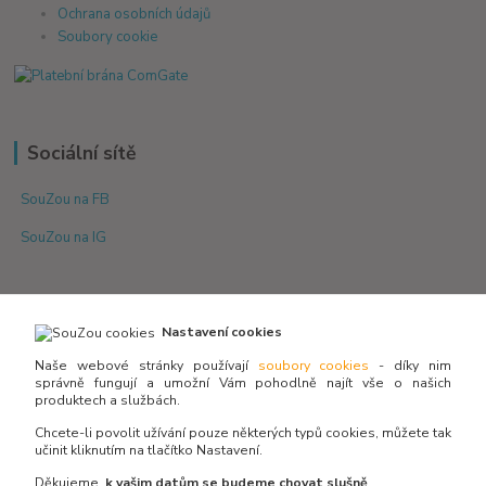
Ochrana osobních údajů
Soubory cookie
Sociální sítě
SouZou na FB
SouZou na IG
Nastavení cookies
Naše webové stránky používají
soubory cookies
- díky nim
správně fungují a umožní Vám pohodlně najít vše o našich
produktech a službách.
Není skladem? Potřebujete poradit s výběrem?
Zeptejte se:
Chcete-li povolit užívání pouze některých typů cookies, můžete tak
učinit kliknutím na tlačítko Nastavení.
Děkujeme,
k vašim datům se budeme chovat slušně
.