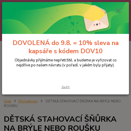
🌼 DOVOLENÁ do 9.8. 🌼
Jakmile se vrátíme, všechny objednávky, e-maily i telefonáty vyřídíme
postupně - v pořadí, v jakém nám přišly. Děkujeme za trpělivost.
A abychom vám čekání trochu zpříjemnili: doprava ZDARMA nad 700 Kč
a 10% sleva na kapsáře 😊 Slevový kód: DOV10
DOVOLENÁ do 9.8. = 10% sleva na
0
ks
kapsáře s kódem DOV10
za
0 Kč
Objednávky přijímáme nepřetržitě, a budeme je vyřizovat co
nejdříve po našem návratu (v pořadí, v jakém byly přijaty).
Menu
Hledat
Zavřít
Úvod
Příslušenství
DĚTSKÁ STAHOVACÍ ŠŇŮRKA NA BRÝLE NEBO
ROUŠKU
DĚTSKÁ STAHOVACÍ ŠŇŮRKA
NA BRÝLE NEBO ROUŠKU