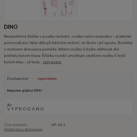
DINO
Nastavitelná šňůrka s poutky na brýle, roušku nebo respirátor ~ praktický
pomocník pro Vaše děti při běžném nošení, ve škole i při sportu. Brzdička
s motivem dinosaura pomůže dětem roušku či brýle utáhnout dle
potřeby kolem hlavy. Šňůrka rovněž umožňuje zavěšení roušky či brýlí
kolem krku – již tedy...
celý popis
Dostupnost
vyprodáno
Nejsme plátci DPH
/
ks
V Y P R O D Á N O
Číslo produktu:
VP-16.2
Hlídat cenu / dostupnost