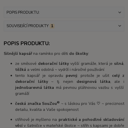
POPIS PRODUKTU:
SOUVISEJÍCÍ PRODUKTY
1
POPIS PRODUKTU:
Silnější kapsář
na ramínko pro děti
do školky
:
ze směsové
dekorační látky
vyšší gramáže, která je
silná
,
těžká
a velmi odolná ~ vydrží i náročné používání
tento kapsář je opravdu
pevný
, protože je ušit
celý z
dekorační látky
~ tj. nejen
designová látka
, ale i
jednobarevná látka
má pevnou plátnovou vazbu s vyšší
gramáží
®
česká značka SouZou
~ s láskou pro Vás
♡
~ preciznost
detailu, kvalita a Vaše spokojenost
střihově je myšleno na
praktické a pohodlné skladování
věcí
v šatničce v mateřské školce ~ střih s kapsami je dobře