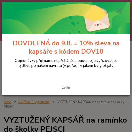
🌼 DOVOLENÁ do 9.8. 🌼
Jakmile se vrátíme, všechny objednávky, e-maily i telefonáty vyřídíme
postupně - v pořadí, v jakém nám přišly. Děkujeme za trpělivost.
A abychom vám čekání trochu zpříjemnili: doprava ZDARMA nad 700 Kč
a 10% sleva na kapsáře 😊 Slevový kód: DOV10
DOVOLENÁ do 9.8. = 10% sleva na
0
ks
kapsáře s kódem DOV10
za
0 Kč
Objednávky přijímáme nepřetržitě, a budeme je vyřizovat co
nejdříve po našem návratu (v pořadí, v jakém byly přijaty).
Menu
Hledat
Zavřít
Úvod
KAPSÁŘE vyztužené
VYZTUŽENÝ KAPSÁŘ na ramínko do školky
PEJSCI
VYZTUŽENÝ KAPSÁŘ na ramínko
do školky PEJSCI