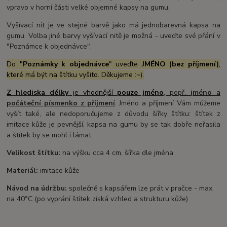
vpravo v horní části velké objemné kapsy na gumu.
Vyšívací nit je ve stejné barvě jako má jednobarevná kapsa na
gumu. Volba jiné barvy vyšívací nitě je možná - uveďte své přání v
"Poznámce k objednávce".
Do "
Poznámky k objednávce
" uveďte
JMÉNO (bez příjmení)
,
které má být na štítku vyšito. Děkujeme :~).
Z hlediska délky
je vhodnější
pouze jméno
, popř.
jméno a
počáteční písmenko z
příjmení
. Jméno a příjmení Vám můžeme
vyšít také, ale nedoporučujeme z důvodu šířky štítku: štítek z
imitace kůže je pevnější, kapsa na gumu by se tak dobře neřasila
a štítek by se mohl i lámat.
Velikost štítku:
na výšku cca 4 cm, šířka dle jména
Materiál:
imitace kůže
Návod na údržbu:
společně s kapsářem lze prát v pračce - max.
na 40°C (po vyprání štítek získá vzhled a strukturu kůže)