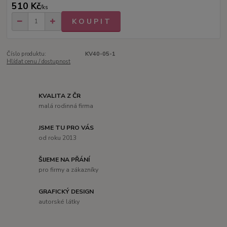
510 Kč
/
ks
K O U P I T
Číslo produktu:
KV40-05-1
Hlídat cenu / dostupnost
KVALITA Z ČR
malá rodinná firma
JSME TU PRO VÁS
od roku 2013
ŠIJEME NA PŘÁNÍ
pro firmy a zákazníky
GRAFICKÝ DESIGN
autorské látky