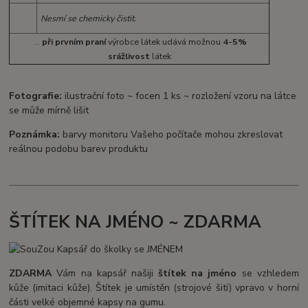
Nesmí se chemicky čistit.
...
při prvním praní
výrobce látek udává možnou
4-5%
srážlivost
látek
Fotografie:
ilustrační foto ~ focen 1 ks ~ rozložení vzoru na látce
se může mírně lišit
Poznámka:
barvy monitoru Vašeho počítače mohou zkreslovat
reálnou podobu barev produktu
ŠTÍTEK NA JMÉNO ~ ZDARMA
ZDARMA
Vám na kapsář našiji
štítek na jméno
se vzhledem
kůže (imitaci kůže). Štítek je umístěn (strojové šití) vpravo v horní
části velké objemné kapsy na gumu.