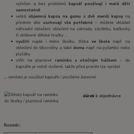
vyřešen a bez problémů
kapsář používají i malé děti
samostatně
velká
objemná kapsa na gumu
a
dvě menší kapsy
na
předním díle
uschovají vše potřebné
~ můžete vkládat
náhradní oblečení, oblečení na zahradu, zástěrku, bačkorky
či oblíbené dětské hračky ...
využití
najde i mimo školku, třeba
ve škole
např. na
oblečení do tělocvičny, a také
doma
např. na pyžamko nebo
plyšáky
střih na plastové
ramínko s otočným háčkem
~ do
kapsáře je volně vložené, takže před praním lze vyndat
... ramínko je součástí kapsáře / posíláme barevné:
dárek
k objednávce
Rozměr: