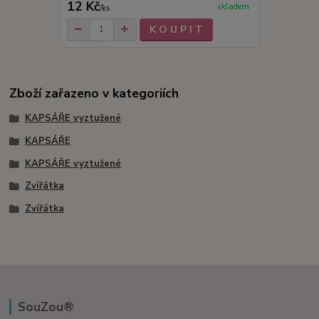
12 Kč
skladem
/
ks
K O U P I T
Zboží zařazeno v kategoriích
KAPSÁŘE vyztužené
KAPSÁŘE
KAPSÁŘE vyztužené
Zvířátka
Zvířátka
SouZou®