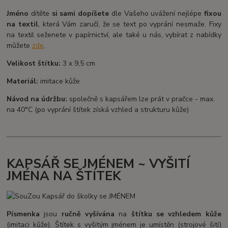
Jméno
dítěte
si sami dopíšete
dle Vašeho uvážení nejlépe
fixou
na textil
, která Vám zaručí, že se text po vyprání nesmaže. Fixy
na textil seženete v papírnictví, ale také u nás, vybírat z nabídky
můžete
zde
.
Velikost štítku:
3 x 9,5 cm
Materiál:
imitace kůže
Návod na údržbu:
společně s kapsářem lze prát v pračce - max.
na 40°C (po vyprání štítek získá vzhled a strukturu kůže)
KAPSÁŘ SE JMÉNEM ~ VYŠITÍ
JMÉNA NA ŠTÍTEK
Písmenka
jsou
ručně vyšívána
na
štítku se vzhledem kůže
(imitaci kůže). Štítek s vyšitým jménem je umístěn (strojové šití)