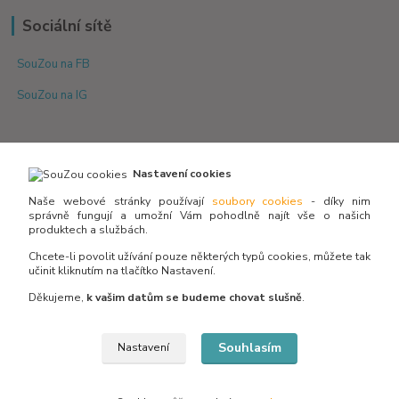
Sociální sítě
SouZou na FB
SouZou na IG
Nastavení cookies
Naše webové stránky používají
soubory cookies
- díky nim
správně fungují a umožní Vám pohodlně najít vše o našich
produktech a službách.
Není skladem? Potřebujete poradit s výběrem?
Zeptejte se:
Chcete-li povolit užívání pouze některých typů cookies, můžete tak
učinit kliknutím na tlačítko Nastavení.
Děkujeme,
k vašim datům se budeme chovat slušně
.
info@souzou.cz
Souhlasím
Nastavení