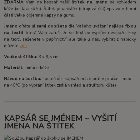
ZDARMA
Vám na kapsář našiji
štítek na jméno
se vzhledem
kůže (imitaci kůže). Štítek je umístěn (strojové šití) vpravo v horní
části velké objemné kapsy na gumu.
Jméno
dítěte
si sami dopíšete
dle Vašeho uvážení nejlépe
fixou
na textil
, která Vám zaručí, že se text po vyprání nesmaže. Fixy
na textil seženete v papírnictví, ale také u nás, vybírat z nabídky
můžete
zde
.
Velikost štítku:
3 x 9,5 cm
Materiál:
imitace kůže
Návod na údržbu:
společně s kapsářem lze prát v pračce - max.
na 40°C (po vyprání štítek získá vzhled a strukturu kůže)
KAPSÁŘ SE JMÉNEM ~ VYŠITÍ
JMÉNA NA ŠTÍTEK