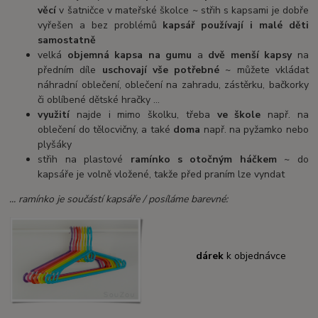
věcí
v šatničce v mateřské školce ~ střih s kapsami je dobře
vyřešen a bez problémů
kapsář používají i malé děti
samostatně
velká
objemná kapsa na gumu
a
dvě menší kapsy
na
předním díle
uschovají vše potřebné
~ můžete vkládat
náhradní oblečení, oblečení na zahradu, zástěrku, bačkorky
či oblíbené dětské hračky ...
využití
najde i mimo školku, třeba
ve škole
např. na
oblečení do tělocvičny, a také
doma
např. na pyžamko nebo
plyšáky
střih na plastové
ramínko s otočným háčkem
~ do
kapsáře je volně vložené, takže před praním lze vyndat
... ramínko je součástí kapsáře / posíláme barevné:
dárek
k objednávce