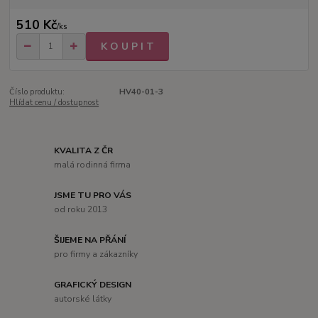
510 Kč
/
ks
K O U P I T
Číslo produktu:
HV40-01-3
Hlídat cenu / dostupnost
KVALITA Z ČR
malá rodinná firma
JSME TU PRO VÁS
od roku 2013
ŠIJEME NA PŘÁNÍ
pro firmy a zákazníky
GRAFICKÝ DESIGN
autorské látky