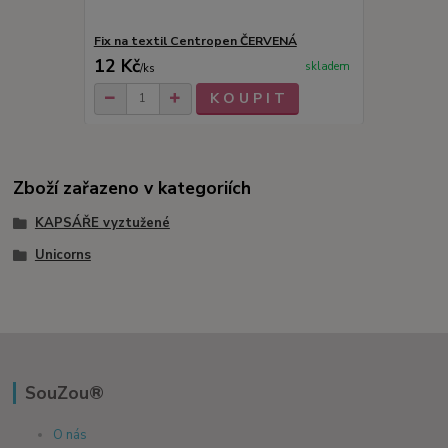
Fix na textil Centropen ČERVENÁ
12 Kč
skladem
/
ks
K O U P I T
Zboží zařazeno v kategoriích
KAPSÁŘE vyztužené
Unicorns
SouZou®
O nás