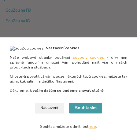
SouZou na FB
SouZou na IG
Nastavení cookies
Naše webové stránky používají
soubory cookies
- díky nim
správně fungují a umožní Vám pohodlně najít vše o našich
produktech a službách.
Není skladem? Potřebujete poradit s výběrem?
Zeptejte se:
Chcete-li povolit užívání pouze některých typů cookies, můžete tak
učinit kliknutím na tlačítko Nastavení.
Děkujeme,
k vašim datům se budeme chovat slušně
.
info@souzou.cz
Souhlasím
Nastavení
Souhlas můžete odmítnout
zde
.