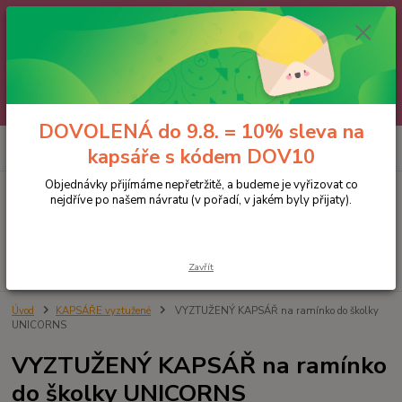
🌼 DOVOLENÁ do 9.8. 🌼
Jakmile se vrátíme, všechny objednávky, e-maily i telefonáty vyřídíme
postupně - v pořadí, v jakém nám přišly. Děkujeme za trpělivost.
A abychom vám čekání trochu zpříjemnili: doprava ZDARMA nad 700 Kč
a 10% sleva na kapsáře 😊 Slevový kód: DOV10
DOVOLENÁ do 9.8. = 10% sleva na
0
ks
kapsáře s kódem DOV10
za
0 Kč
Objednávky přijímáme nepřetržitě, a budeme je vyřizovat co
nejdříve po našem návratu (v pořadí, v jakém byly přijaty).
Menu
Hledat
Zavřít
Úvod
KAPSÁŘE vyztužené
VYZTUŽENÝ KAPSÁŘ na ramínko do školky
UNICORNS
VYZTUŽENÝ KAPSÁŘ na ramínko
do školky UNICORNS