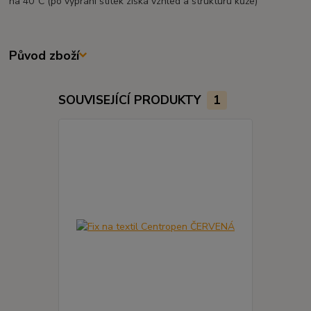
na 40°C (po vyprání štítek získá vzhled a strukturu kůže)
Původ zboží
SOUVISEJÍCÍ PRODUKTY
1