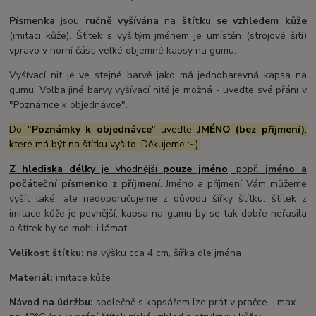
Písmenka
jsou
ručně vyšívána
na
štítku se vzhledem kůže
(imitaci kůže). Štítek s vyšitým jménem je umístěn (strojové šití)
vpravo v horní části velké objemné kapsy na gumu.
Vyšívací nit je ve stejné barvě jako má jednobarevná kapsa na
gumu. Volba jiné barvy vyšívací nitě je možná - uveďte své přání v
"Poznámce k objednávce".
Do "
Poznámky k objednávce
" uveďte
JMÉNO (bez příjmení)
,
které má být na štítku vyšito. Děkujeme :~).
Z hlediska délky
je vhodnější
pouze jméno
, popř.
jméno a
počáteční písmenko z
příjmení
. Jméno a příjmení Vám můžeme
vyšít také, ale nedoporučujeme z důvodu šířky štítku: štítek z
imitace kůže je pevnější, kapsa na gumu by se tak dobře neřasila
a štítek by se mohl i lámat.
Velikost štítku:
na výšku cca 4 cm, šířka dle jména
Materiál:
imitace kůže
Návod na údržbu:
společně s kapsářem lze prát v pračce - max.