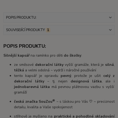
POPIS PRODUKTU:
SOUVISEJÍCÍ PRODUKTY
1
POPIS PRODUKTU:
Silnější kapsář
na ramínko pro děti
do školky
:
ze směsové
dekorační látky
vyšší gramáže, která je
silná
,
těžká
a velmi odolná ~ vydrží i náročné používání
tento kapsář je opravdu
pevný
, protože je ušit
celý z
dekorační látky
~ tj. nejen
designová látka
, ale i
jednobarevná látka
má pevnou plátnovou vazbu s vyšší
gramáží
®
česká značka SouZou
~ s láskou pro Vás
♡
~ preciznost
detailu, kvalita a Vaše spokojenost
střihově je myšleno na
praktické a pohodlné skladování