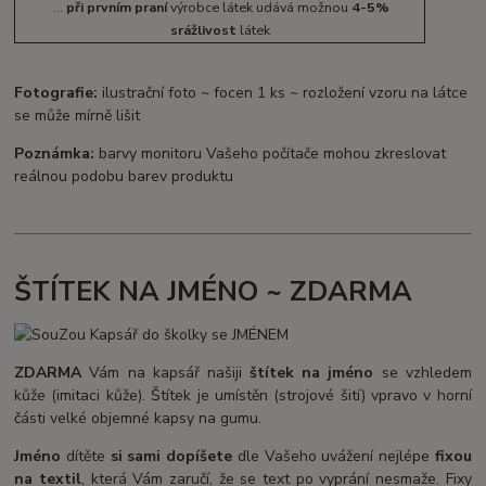
...
při prvním praní
výrobce látek udává možnou
4-5%
srážlivost
látek
Fotografie:
ilustrační foto ~ focen 1 ks ~ rozložení vzoru na látce
se může mírně lišit
Poznámka:
barvy monitoru Vašeho počítače mohou zkreslovat
reálnou podobu barev produktu
ŠTÍTEK NA JMÉNO ~ ZDARMA
ZDARMA
Vám na kapsář našiji
štítek na jméno
se vzhledem
kůže (imitaci kůže). Štítek je umístěn (strojové šití) vpravo v horní
části velké objemné kapsy na gumu.
Jméno
dítěte
si sami dopíšete
dle Vašeho uvážení nejlépe
fixou
na textil
, která Vám zaručí, že se text po vyprání nesmaže. Fixy