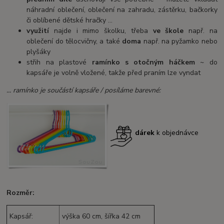
náhradní oblečení, oblečení na zahradu, zástěrku, bačkorky
či oblíbené dětské hračky ...
využití
najde i mimo školku, třeba
ve škole
např. na
oblečení do tělocvičny, a také
doma
např. na pyžamko nebo
plyšáky
střih na plastové
ramínko s otočným háčkem
~ do
kapsáře je volně vložené, takže před praním lze vyndat
... ramínko je součástí kapsáře / posíláme barevné:
dárek
k objednávce
Rozměr:
Kapsář:
výška 60 cm, šířka 42 cm