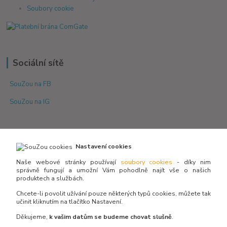
Soubory cookie
Sociální sítě
SouZou na FB
SouZou na IG
Nastavení cookies
Naše webové stránky používají
soubory cookies
- díky nim
správně fungují a umožní Vám pohodlně najít vše o našich
produktech a službách.
Není skladem? Potřebujete poradit s výběrem?
Zeptejte se:
Chcete-li povolit užívání pouze některých typů cookies, můžete tak
učinit kliknutím na tlačítko Nastavení.
Děkujeme,
k vašim datům se budeme chovat slušně
.
info@souzou.cz