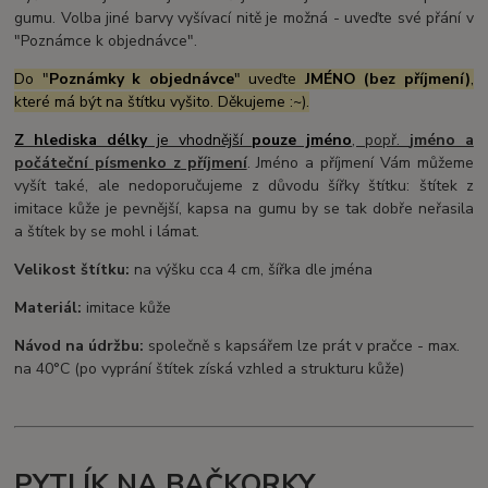
gumu. Volba jiné barvy vyšívací nitě je možná - uveďte své přání v
"Poznámce k objednávce".
Do "
Poznámky k objednávce
" uveďte
JMÉNO (bez příjmení)
,
které má být na štítku vyšito. Děkujeme :~).
Z hlediska délky
je vhodnější
pouze jméno
, popř.
jméno a
počáteční písmenko z
příjmení
. Jméno a příjmení Vám můžeme
vyšít také, ale nedoporučujeme z důvodu šířky štítku: štítek z
imitace kůže je pevnější, kapsa na gumu by se tak dobře neřasila
a štítek by se mohl i lámat.
Velikost štítku:
na výšku cca 4 cm, šířka dle jména
Materiál:
imitace kůže
Návod na údržbu:
společně s kapsářem lze prát v pračce - max.
na 40°C (po vyprání štítek získá vzhled a strukturu kůže)
PYTLÍK NA BAČKORKY