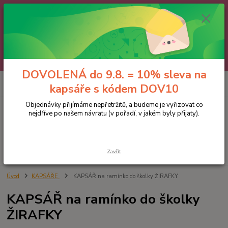
🌼 DOVOLENÁ do 9.8. 🌼
Jakmile se vrátíme, všechny objednávky, e-maily i telefonáty vyřídíme
postupně - v pořadí, v jakém nám přišly. Děkujeme za trpělivost.
A abychom vám čekání trochu zpříjemnili: doprava ZDARMA nad 700 Kč
a 10% sleva na kapsáře 😊 Slevový kód: DOV10
DOVOLENÁ do 9.8. = 10% sleva na
0
ks
kapsáře s kódem DOV10
za
0 Kč
Objednávky přijímáme nepřetržitě, a budeme je vyřizovat co
nejdříve po našem návratu (v pořadí, v jakém byly přijaty).
Menu
Hledat
Zavřít
Úvod
KAPSÁŘE
KAPSÁŘ na ramínko do školky ŽIRAFKY
KAPSÁŘ na ramínko do školky
ŽIRAFKY