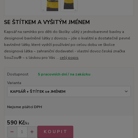
SE ŠTÍTKEM A VYŠITÝM JMÉNEM
Kapsář na ramínko pro děti do školky: ušitý z jednobarevné bavlny a
designové bavlněné látky z dovozu ~ jde o kvalitní a dostatečně pevné
bavlněné látky, které vydrží používání po celou dobu ve školce
designová látka ~ zahraniční dodavatel - vlastní dovoz česká značka
SouZou® ~ s láskou pro Vás ...
celý popis
Dostupnost
5 pracovních dní / na zakázku
Varianta
Nejsme plátci DPH
590 Kč
/
ks
K O U P I T