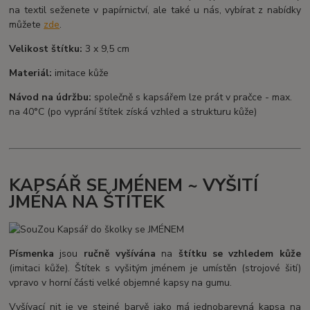
na textil seženete v papírnictví, ale také u nás, vybírat z nabídky
můžete
zde
.
Velikost štítku:
3 x 9,5 cm
Materiál:
imitace kůže
Návod na údržbu:
společně s kapsářem lze prát v pračce - max.
na 40°C (po vyprání štítek získá vzhled a strukturu kůže)
KAPSÁŘ SE JMÉNEM ~ VYŠITÍ
JMÉNA NA ŠTÍTEK
Písmenka
jsou
ručně vyšívána
na
štítku se vzhledem kůže
(imitaci kůže). Štítek s vyšitým jménem je umístěn (strojové šití)
vpravo v horní části velké objemné kapsy na gumu.
Vyšívací nit je ve stejné barvě jako má jednobarevná kapsa na