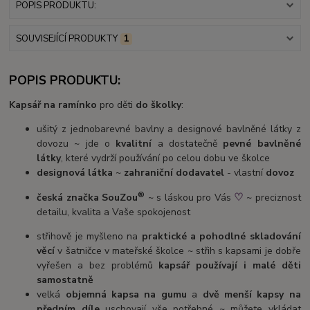
POPIS PRODUKTU:
SOUVISEJÍCÍ PRODUKTY
1
POPIS PRODUKTU:
Kapsář na ramínko
pro děti
do školky
:
ušitý z jednobarevné bavlny a designové bavlněné látky z
dovozu ~ jde o
kvalitní
a dostatečně
pevné bavlněné
látky
, které vydrží používání po celou dobu ve školce
designová látka
~
zahraniční dodavatel
- vlastní
dovoz
®
♡
česká značka SouZou
~ s láskou pro Vás
~ preciznost
detailu, kvalita a Vaše spokojenost
střihově je myšleno na
praktické a pohodlné skladování
věcí
v šatničce v mateřské školce ~ střih s kapsami je dobře
vyřešen a bez problémů
kapsář používají i malé děti
samostatně
velká
objemná kapsa na gumu
a
dvě menší kapsy na
předním díle
uschovají vše potřebné ~ můžete vkládat