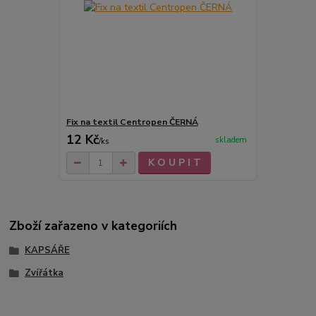
Fix na textil Centropen ČERNÁ
12 Kč
skladem
/
ks
K O U P I T
Zboží zařazeno v kategoriích
KAPSÁŘE
Zvířátka