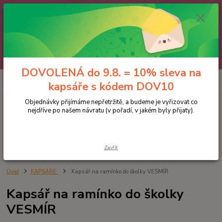
🌼 DOVOLENÁ do 9.8. 🌼
Jakmile se vrátíme, všechny objednávky, e-maily i telefonáty vyřídíme
postupně - v pořadí, v jakém nám přišly. Děkujeme za trpělivost.
A abychom vám čekání trochu zpříjemnili: doprava ZDARMA nad 700 Kč
a 10% sleva na kapsáře 😊 Slevový kód: DOV10
DOVOLENÁ do 9.8. = 10% sleva na
0
ks
kapsáře s kódem DOV10
za
0 Kč
Objednávky přijímáme nepřetržitě, a budeme je vyřizovat co
nejdříve po našem návratu (v pořadí, v jakém byly přijaty).
Menu
Hledat
Zavřít
Úvod
KAPSÁŘE
Kapsář na ramínko do školky VESMÍR
Kapsář na ramínko do školky
VESMÍR