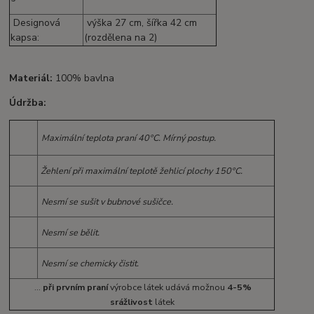
Designová
výška 27 cm, šířka 42 cm
kapsa:
(rozdělena na 2)
Materiál:
100% bavlna
Údržba:
Maximální teplota praní 40°C. Mírný postup.
Žehlení při maximální teplotě žehlicí plochy 150°C.
Nesmí se sušit v bubnové sušičce.
Nesmí se bělit.
Nesmí se chemicky čistit.
...
při prvním praní
výrobce látek udává možnou
4-5%
srážlivost
látek