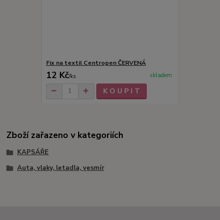
Fix na textil Centropen ČERVENÁ
12 Kč
skladem
/
ks
K O U P I T
Zboží zařazeno v kategoriích
KAPSÁŘE
Auta, vlaky, letadla, vesmír