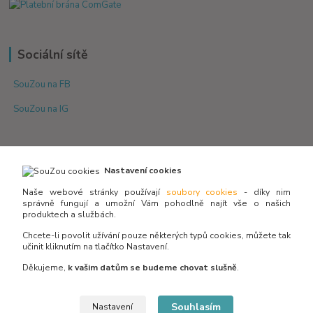
Sociální sítě
SouZou na FB
SouZou na IG
Nastavení cookies
Naše webové stránky používají
soubory cookies
- díky nim
správně fungují a umožní Vám pohodlně najít vše o našich
produktech a službách.
Není skladem? Potřebujete poradit s výběrem?
Zeptejte se:
Chcete-li povolit užívání pouze některých typů cookies, můžete tak
učinit kliknutím na tlačítko Nastavení.
Děkujeme,
k vašim datům se budeme chovat slušně
.
info@souzou.cz
Souhlasím
Nastavení