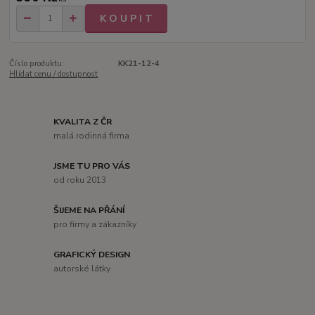
K O U P I T
Číslo produktu:
KK21-12-4
Hlídat cenu / dostupnost
KVALITA Z ČR
malá rodinná firma
JSME TU PRO VÁS
od roku 2013
ŠIJEME NA PŘÁNÍ
pro firmy a zákazníky
GRAFICKÝ DESIGN
autorské látky