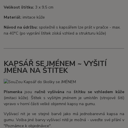
Velikost štítku:
3 x 9,5 cm
Materiál:
imitace kůže
Návod na údržbu:
společně s kapsářem lze prát v pračce - max.
na 40°C (po vyprání štítek získá vzhled a strukturu kůže)
KAPSÁŘ SE JMÉNEM ~ VYŠITÍ
JMÉNA NA ŠTÍTEK
Písmenka
jsou
ručně vyšívána
na
štítku se vzhledem kůže
(imitaci kůže). Štítek s vyšitým jménem je umístěn (strojové šití)
vpravo v horní části velké objemné kapsy na gumu.
Vyšívací nit je ve stejné barvě jako má jednobarevná kapsa na
gumu. Volba jiné barvy vyšívací nitě je možná - uveďte své přání v
"Poznámce k objednávce".