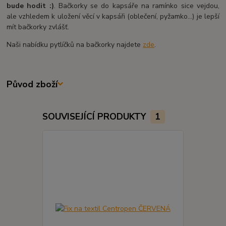
bude hodit :)
. Bačkorky se do kapsáře na ramínko sice vejdou,
ale vzhledem k uložení věcí v kapsáři (oblečení, pyžamko...) je lepší
mít bačkorky zvlášť.
Naši nabídku pytlíčků na bačkorky najdete
zde
.
Původ zboží
SOUVISEJÍCÍ PRODUKTY
1