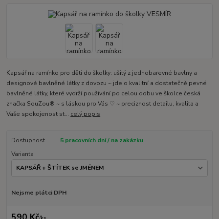
Kapsář na ramínko pro děti do školky: ušitý z jednobarevné bavlny a
designové bavlněné látky z dovozu ~ jde o kvalitní a dostatečně pevné
bavlněné látky, které vydrží používání po celou dobu ve školce česká
značka SouZou® ~ s láskou pro Vás ♡ ~ preciznost detailu, kvalita a
Vaše spokojenost st...
celý popis
Dostupnost
5 pracovních dní / na zakázku
Varianta
Nejsme plátci DPH
590 Kč
/
ks