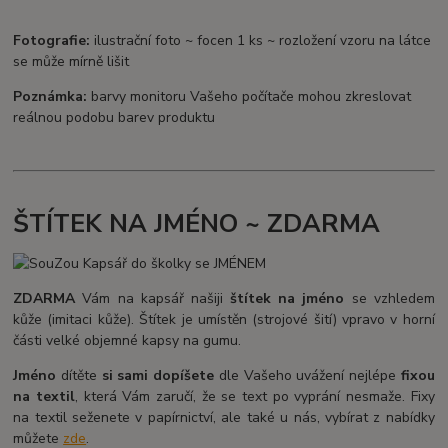
Fotografie:
ilustrační foto ~ focen 1 ks ~ rozložení vzoru na látce
se může mírně lišit
Poznámka:
barvy monitoru Vašeho počítače mohou zkreslovat
reálnou podobu barev produktu
ŠTÍTEK NA JMÉNO ~ ZDARMA
ZDARMA
Vám na kapsář našiji
štítek na jméno
se vzhledem
kůže (imitaci kůže). Štítek je umístěn (strojové šití) vpravo v horní
části velké objemné kapsy na gumu.
Jméno
dítěte
si sami dopíšete
dle Vašeho uvážení nejlépe
fixou
na textil
, která Vám zaručí, že se text po vyprání nesmaže. Fixy
na textil seženete v papírnictví, ale také u nás, vybírat z nabídky
můžete
zde
.