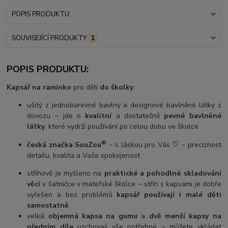
POPIS PRODUKTU:
SOUVISEJÍCÍ PRODUKTY
1
POPIS PRODUKTU:
Kapsář na ramínko
pro děti
do školky
:
ušitý z jednobarevné bavlny a designové bavlněné látky z
dovozu ~ jde o
kvalitní
a dostatečně
pevné bavlněné
látky
, které vydrží používání po celou dobu ve školce
®
♡
česká značka SouZou
~ s láskou pro Vás
~ preciznost
detailu, kvalita a Vaše spokojenost
střihově je myšleno na
praktické a pohodlné skladování
věcí
v šatničce v mateřské školce ~ střih s kapsami je dobře
vyřešen a bez problémů
kapsář používají i malé děti
samostatně
velká
objemná kapsa na gumu
a
dvě menší kapsy na
předním díle
uschovají vše potřebné ~ můžete vkládat