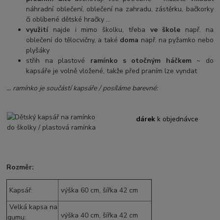
náhradní oblečení, oblečení na zahradu, zástěrku, bačkorky
či oblíbené dětské hračky ...
využití
najde i mimo školku, třeba
ve škole
např. na
oblečení do tělocvičny, a také
doma
např. na pyžamko nebo
plyšáky
střih na plastové
ramínko s otočným háčkem
~ do
kapsáře je volně vložené, takže před praním lze vyndat
... ramínko je součástí kapsáře / posíláme barevné:
dárek
k objednávce
Rozměr:
Kapsář:
výška 60 cm, šířka 42 cm
Velká kapsa na
výška 40 cm, šířka 42 cm
gumu: