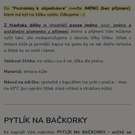
Do "
Poznámky k objednávce
" uveďte
JMÉNO (bez příjmení)
,
které má být na štítku vyšito. Děkujeme :~).
Z hlediska délky
je vhodnější
pouze jméno
, popř.
jméno a
počáteční písmenko z
příjmení
. Jméno a příjmení Vám můžeme
vyšít také, ale nedoporučujeme z důvodu šířky štítku: štítek z
imitace kůže je pevnější, kapsa na gumu by se tak dobře neřasila
a štítek by se mohl i lámat.
Velikost štítku:
na výšku cca 4 cm, šířka dle jména
Materiál:
imitace kůže
Návod na údržbu:
společně s kapsářem lze prát v pračce - max.
na 40°C (po vyprání štítek získá vzhled a strukturu kůže)
PYTLÍK NA BAČKORKY
Ke kapsáři Vám nabízíme
PYTLÍK NA BAČKORKY ~ určitě se