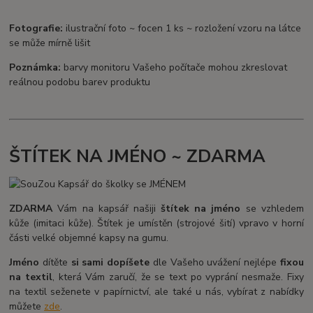
Fotografie:
ilustrační foto ~ focen 1 ks ~ rozložení vzoru na látce
se může mírně lišit
Poznámka:
barvy monitoru Vašeho počítače mohou zkreslovat
reálnou podobu barev produktu
ŠTÍTEK NA JMÉNO ~ ZDARMA
ZDARMA
Vám na kapsář našiji
štítek na jméno
se vzhledem
kůže (imitaci kůže). Štítek je umístěn (strojové šití) vpravo v horní
části velké objemné kapsy na gumu.
Jméno
dítěte
si sami dopíšete
dle Vašeho uvážení nejlépe
fixou
na textil
, která Vám zaručí, že se text po vyprání nesmaže. Fixy
na textil seženete v papírnictví, ale také u nás, vybírat z nabídky
můžete
zde
.