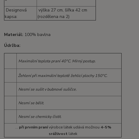
Designová
výška 27 cm, šířka 42 cm
kapsa:
(rozdělena na 2)
Materiál:
100% bavlna
Údržba:
Maximální teplota praní 40°C. Mírný postup.
Žehlení při maximální teplotě žehlicí plochy 150°C.
Nesmí se sušit v bubnové sušičce.
Nesmí se bělit.
Nesmí se chemicky čistit.
...
při prvním praní
výrobce látek udává možnou
4-5%
srážlivost
látek