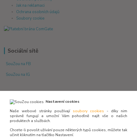
Jak na reklamaci
Ochrana osobních údajů
Soubory cookie
Sociální sítě
SouZou na FB
SouZou na IG
Nastavení cookies
Naše webové stránky používají
soubory cookies
- díky nim
správně fungují a umožní Vám pohodlně najít vše o našich
produktech a službách.
Není skladem? Potřebujete poradit s výběrem?
Zeptejte se:
Chcete-li povolit užívání pouze některých typů cookies, můžete tak
učinit kliknutím na tlačítko Nastavení.