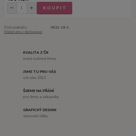
K O U P I T
Číslo produktu:
KK21-18-1
Hlídat cenu / dostupnost
KVALITA Z ČR
malá rodinná firma
JSME TU PRO VÁS
od roku 2013
ŠIJEME NA PŘÁNÍ
pro firmy a zákazníky
GRAFICKÝ DESIGN
autorské látky