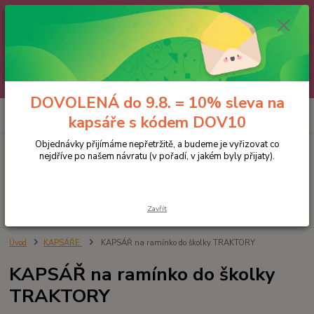
🌼 DOVOLENÁ do 9.8. 🌼
Jakmile se vrátíme, všechny objednávky, e-maily i telefonáty vyřídíme
postupně - v pořadí, v jakém nám přišly. Děkujeme za trpělivost.
A abychom vám čekání trochu zpříjemnili: doprava ZDARMA nad 700 Kč
a 10% sleva na kapsáře 😊 Slevový kód: DOV10
DOVOLENÁ do 9.8. = 10% sleva na
0
ks
kapsáře s kódem DOV10
za
0 Kč
Objednávky přijímáme nepřetržitě, a budeme je vyřizovat co
nejdříve po našem návratu (v pořadí, v jakém byly přijaty).
Menu
Hledat
Zavřít
Úvod
KAPSÁŘE
KAPSÁŘ na ramínko do školky TRAKTORY
KAPSÁŘ na ramínko do školky
TRAKTORY