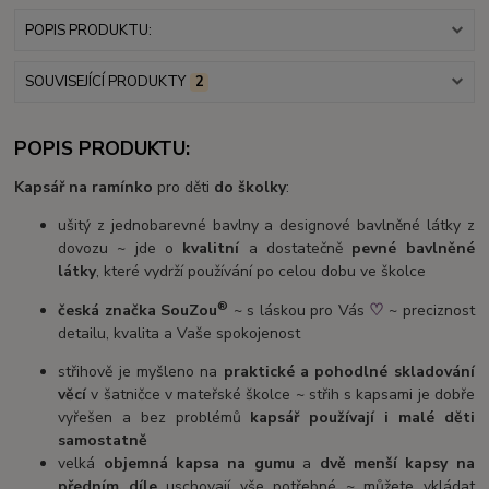
POPIS PRODUKTU:
SOUVISEJÍCÍ PRODUKTY
2
POPIS PRODUKTU:
Kapsář na ramínko
pro děti
do školky
:
ušitý z jednobarevné bavlny a designové bavlněné látky z
dovozu ~ jde o
kvalitní
a dostatečně
pevné bavlněné
látky
, které vydrží používání po celou dobu ve školce
®
♡
česká značka SouZou
~ s láskou pro Vás
~ preciznost
detailu, kvalita a Vaše spokojenost
střihově je myšleno na
praktické a pohodlné skladování
věcí
v šatničce v mateřské školce ~ střih s kapsami je dobře
vyřešen a bez problémů
kapsář používají i malé děti
samostatně
velká
objemná kapsa na gumu
a
dvě menší kapsy na
předním díle
uschovají vše potřebné ~ můžete vkládat