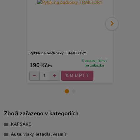
Pytlík na bačkorky TRAKTORY
Fix na text
3 pracovní dny /
190 Kč
12 Kč
na zakázku
/
ks
/
ks
K O U P I T
Zboží zařazeno v kategoriích
KAPSÁŘE
Auta, vlaky, letadla, vesmír