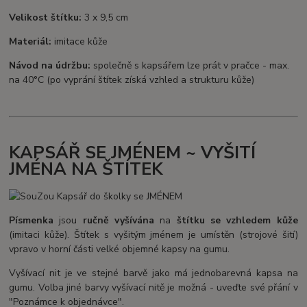
Velikost štítku:
3 x 9,5 cm
Materiál:
imitace kůže
Návod na údržbu:
společně s kapsářem lze prát v pračce - max.
na 40°C (po vyprání štítek získá vzhled a strukturu kůže)
KAPSÁŘ SE JMÉNEM ~ VYŠITÍ
JMÉNA NA ŠTÍTEK
Písmenka
jsou
ručně vyšívána
na
štítku se vzhledem kůže
(imitaci kůže). Štítek s vyšitým jménem je umístěn (strojové šití)
vpravo v horní části velké objemné kapsy na gumu.
Vyšívací nit je ve stejné barvě jako má jednobarevná kapsa na
gumu. Volba jiné barvy vyšívací nitě je možná - uveďte své přání v
"Poznámce k objednávce".