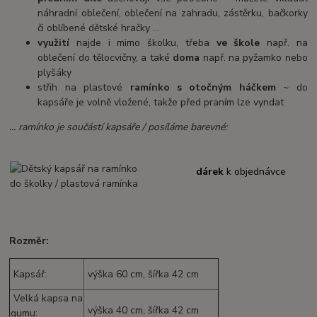
náhradní oblečení, oblečení na zahradu, zástěrku, bačkorky
či oblíbené dětské hračky ...
využití
najde i mimo školku, třeba
ve škole
např. na
oblečení do tělocvičny, a také
doma
např. na pyžamko nebo
plyšáky
střih na plastové
ramínko s otočným háčkem
~ do
kapsáře je volně vložené, takže před praním lze vyndat
... ramínko je součástí kapsáře / posíláme barevné:
dárek
k objednávce
Rozměr:
Kapsář:
výška 60 cm, šířka 42 cm
Velká kapsa na
výška 40 cm, šířka 42 cm
gumu: