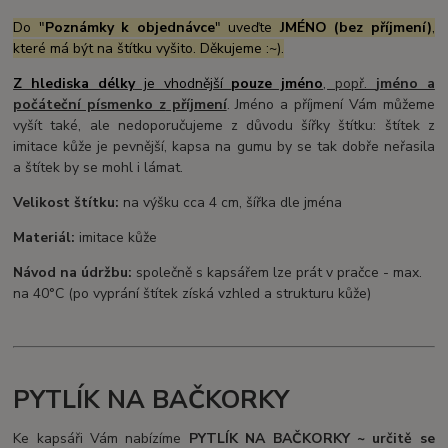
Do "
Poznámky k objednávce
" uveďte
JMÉNO (bez příjmení)
,
které má být na štítku vyšito. Děkujeme :~).
Z hlediska délky
je vhodnější
pouze jméno
, popř.
jméno a
počáteční písmenko z
příjmení
. Jméno a příjmení Vám můžeme
vyšít také, ale nedoporučujeme z důvodu šířky štítku: štítek z
imitace kůže je pevnější, kapsa na gumu by se tak dobře neřasila
a štítek by se mohl i lámat.
Velikost štítku:
na výšku cca 4 cm, šířka dle jména
Materiál:
imitace kůže
Návod na údržbu:
společně s kapsářem lze prát v pračce - max.
na 40°C (po vyprání štítek získá vzhled a strukturu kůže)
PYTLÍK NA BAČKORKY
Ke kapsáři Vám nabízíme
PYTLÍK NA BAČKORKY ~ určitě se