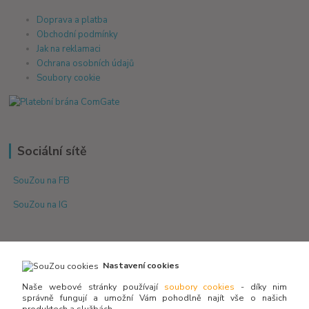
Doprava a platba
Obchodní podmínky
Jak na reklamaci
Ochrana osobních údajů
Soubory cookie
Sociální sítě
SouZou na FB
SouZou na IG
Nastavení cookies
Naše webové stránky používají
soubory cookies
- díky nim
správně fungují a umožní Vám pohodlně najít vše o našich