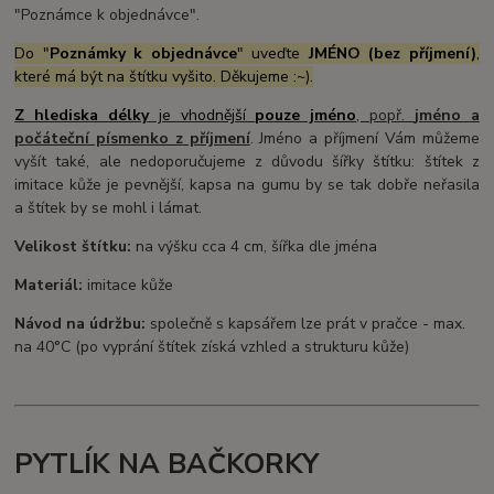
"Poznámce k objednávce".
Do "
Poznámky k objednávce
" uveďte
JMÉNO (bez příjmení)
,
které má být na štítku vyšito. Děkujeme :~).
Z hlediska délky
je vhodnější
pouze jméno
, popř.
jméno a
počáteční písmenko z
příjmení
. Jméno a příjmení Vám můžeme
vyšít také, ale nedoporučujeme z důvodu šířky štítku: štítek z
imitace kůže je pevnější, kapsa na gumu by se tak dobře neřasila
a štítek by se mohl i lámat.
Velikost štítku:
na výšku cca 4 cm, šířka dle jména
Materiál:
imitace kůže
Návod na údržbu:
společně s kapsářem lze prát v pračce - max.
na 40°C (po vyprání štítek získá vzhled a strukturu kůže)
PYTLÍK NA BAČKORKY