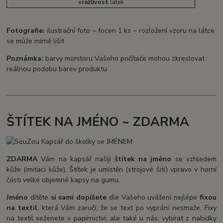
srážlivost
látek
Fotografie:
ilustrační foto ~ focen 1 ks ~ rozložení vzoru na látce
se může mírně lišit
Poznámka:
barvy monitoru Vašeho počítače mohou zkreslovat
reálnou podobu barev produktu
ŠTÍTEK NA JMÉNO ~ ZDARMA
ZDARMA
Vám na kapsář našiji
štítek na jméno
se vzhledem
kůže (imitaci kůže). Štítek je umístěn (strojové šití) vpravo v horní
části velké objemné kapsy na gumu.
Jméno
dítěte
si sami dopíšete
dle Vašeho uvážení nejlépe
fixou
na textil
, která Vám zaručí, že se text po vyprání nesmaže. Fixy
na textil seženete v papírnictví, ale také u nás, vybírat z nabídky