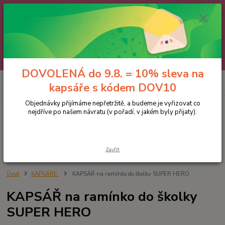
🌼 DOVOLENÁ do 9.8. 🌼
Jakmile se vrátíme, všechny objednávky, e-maily i telefonáty vyřídíme
postupně - v pořadí, v jakém nám přišly. Děkujeme za trpělivost.
A abychom vám čekání trochu zpříjemnili: doprava ZDARMA nad 700 Kč
a 10% sleva na kapsáře 😊 Slevový kód: DOV10
DOVOLENÁ do 9.8. = 10% sleva na
0
ks
kapsáře s kódem DOV10
za
0 Kč
Objednávky přijímáme nepřetržitě, a budeme je vyřizovat co
nejdříve po našem návratu (v pořadí, v jakém byly přijaty).
Menu
Hledat
Zavřít
Úvod
KAPSÁŘE
KAPSÁŘ na ramínko do školky SUPER HERO
KAPSÁŘ na ramínko do školky
SUPER HERO