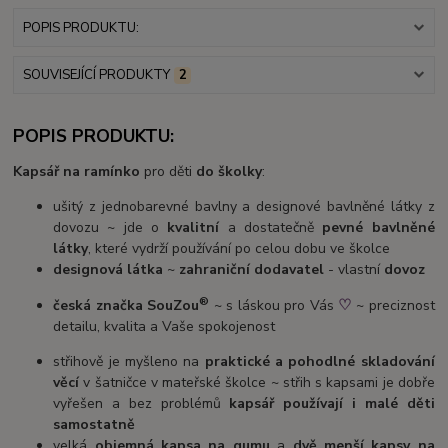
POPIS PRODUKTU:
SOUVISEJÍCÍ PRODUKTY
2
POPIS PRODUKTU:
Kapsář na ramínko
pro děti
do školky
:
ušitý z jednobarevné bavlny a designové bavlněné látky z
dovozu ~ jde o
kvalitní
a dostatečně
pevné bavlněné
látky
, které vydrží používání po celou dobu ve školce
designová látka
~
zahraniční dodavatel
- vlastní
dovoz
®
♡
česká značka SouZou
~ s láskou pro Vás
~ preciznost
detailu, kvalita a Vaše spokojenost
střihově je myšleno na
praktické a pohodlné skladování
věcí
v šatničce v mateřské školce ~ střih s kapsami je dobře
vyřešen a bez problémů
kapsář používají i malé děti
samostatně
velká
objemná kapsa na gumu
a
dvě menší kapsy na