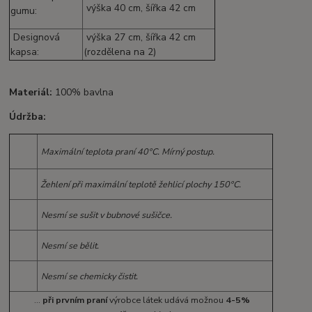
výška 40 cm, šířka 42 cm
gumu:
Designová
výška 27 cm, šířka 42 cm
kapsa:
(rozdělena na 2)
Materiál:
100% bavlna
Údržba:
Maximální teplota praní 40°C. Mírný postup.
Žehlení při maximální teplotě žehlicí plochy 150°C.
Nesmí se sušit v bubnové sušičce.
Nesmí se bělit.
Nesmí se chemicky čistit.
...
při prvním praní
výrobce látek udává možnou
4-5%