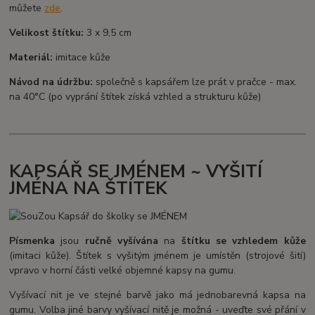
můžete
zde
.
Velikost štítku:
3 x 9,5 cm
Materiál:
imitace kůže
Návod na údržbu:
společně s kapsářem lze prát v pračce - max.
na 40°C (po vyprání štítek získá vzhled a strukturu kůže)
KAPSÁŘ SE JMÉNEM ~ VYŠITÍ
JMÉNA NA ŠTÍTEK
Písmenka
jsou
ručně vyšívána
na
štítku se vzhledem kůže
(imitaci kůže). Štítek s vyšitým jménem je umístěn (strojové šití)
vpravo v horní části velké objemné kapsy na gumu.
Vyšívací nit je ve stejné barvě jako má jednobarevná kapsa na
gumu. Volba jiné barvy vyšívací nitě je možná - uveďte své přání v