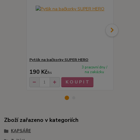
Pytlík na bačkorky SUPER HERO
Fix na text
3 pracovní dny /
190 Kč
12 Kč
na zakázku
/
ks
/
ks
K O U P I T
Zboží zařazeno v kategoriích
KAPSÁŘE