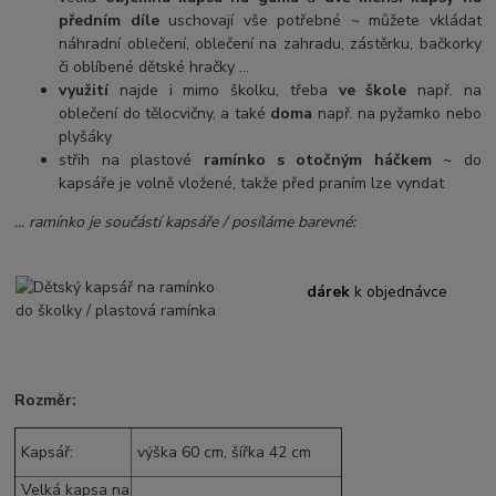
předním díle
uschovají vše potřebné ~ můžete vkládat
náhradní oblečení, oblečení na zahradu, zástěrku, bačkorky
či oblíbené dětské hračky ...
využití
najde i mimo školku, třeba
ve škole
např. na
oblečení do tělocvičny, a také
doma
např. na pyžamko nebo
plyšáky
střih na plastové
ramínko s otočným háčkem
~ do
kapsáře je volně vložené, takže před praním lze vyndat
... ramínko je součástí kapsáře / posíláme barevné:
dárek
k objednávce
Rozměr:
Kapsář:
výška 60 cm, šířka 42 cm
Velká kapsa na