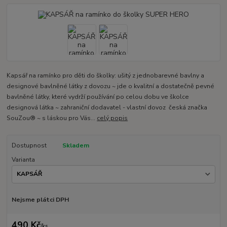
Kapsář na ramínko pro děti do školky: ušitý z jednobarevné bavlny a
designové bavlněné látky z dovozu ~ jde o kvalitní a dostatečně pevné
bavlněné látky, které vydrží používání po celou dobu ve školce
designová látka ~ zahraniční dodavatel - vlastní dovoz česká značka
SouZou® ~ s láskou pro Vás...
celý popis
Dostupnost
Skladem
Varianta
Nejsme plátci DPH
490 Kč
/
ks