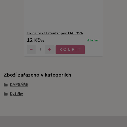
Fix na textil Centropen FIALOVÁ
12 Kč
skladem
/
ks
K O U P I T
Zboží zařazeno v kategoriích
KAPSÁŘE
Kytičky