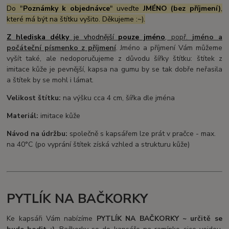
Do "
Poznámky k objednávce
" uveďte
JMÉNO (bez příjmení)
,
které má být na štítku vyšito. Děkujeme :~).
Z hlediska délky
je vhodnější
pouze jméno
, popř.
jméno a
počáteční písmenko z
příjmení
. Jméno a příjmení Vám můžeme
vyšít také, ale nedoporučujeme z důvodu šířky štítku: štítek z
imitace kůže je pevnější, kapsa na gumu by se tak dobře neřasila
a štítek by se mohl i lámat.
Velikost štítku:
na výšku cca 4 cm, šířka dle jména
Materiál:
imitace kůže
Návod na údržbu:
společně s kapsářem lze prát v pračce - max.
na 40°C (po vyprání štítek získá vzhled a strukturu kůže)
PYTLÍK NA BAČKORKY
Ke kapsáři Vám nabízíme
PYTLÍK NA BAČKORKY ~ určitě se