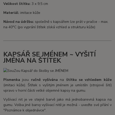
Velikost štítku:
3 x 9,5 cm
Materiál:
imitace kůže
Návod na údržbu:
společně s kapsářem lze prát v pračce - max.
na 40°C (po vyprání štítek získá vzhled a strukturu kůže)
KAPSÁŘ SE JMÉNEM ~ VYŠITÍ
JMÉNA NA ŠTÍTEK
Písmenka
jsou
ručně vyšívána
na
štítku se vzhledem kůže
(imitaci kůže). Štítek s vyšitým jménem je umístěn (strojové šití)
vpravo v horní části velké objemné kapsy na gumu.
Vyšívací nit je ve stejné barvě jako má jednobarevná kapsa na
gumu. Volba jiné barvy vyšívací nitě je možná - uveďte své přání v
"Poznámce k objednávce".