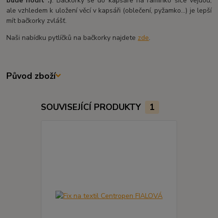
bude hodit :)
. Bačkorky se do kapsáře na ramínko sice vejdou,
ale vzhledem k uložení věcí v kapsáři (oblečení, pyžamko...) je lepší
mít bačkorky zvlášť.
Naši nabídku pytlíčků na bačkorky najdete
zde
.
Původ zboží
SOUVISEJÍCÍ PRODUKTY
1