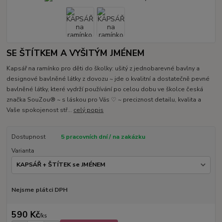
SE ŠTÍTKEM A VYŠITÝM JMÉNEM
Kapsář na ramínko pro děti do školky: ušitý z jednobarevné bavlny a
designové bavlněné látky z dovozu ~ jde o kvalitní a dostatečně pevné
bavlněné látky, které vydrží používání po celou dobu ve školce česká
značka SouZou® ~ s láskou pro Vás ♡ ~ preciznost detailu, kvalita a
Vaše spokojenost stř...
celý popis
Dostupnost
5 pracovních dní / na zakázku
Varianta
Nejsme plátci DPH
590 Kč
/
ks