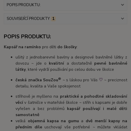
POPIS PRODUKTU:
SOUVISEJÍCÍ PRODUKTY
1
POPIS PRODUKTU:
Kapsář na ramínko
pro děti
do školky
:
ušitý z jednobarevné bavlny a designové bavlněné látky z
dovozu ~ jde o
kvalitní
a dostatečně
pevné bavlněné
látky
, které vydrží používání po celou dobu ve školce
®
♡
česká značka SouZou
~ s láskou pro Vás
~ preciznost
detailu, kvalita a Vaše spokojenost
střihově je myšleno na
praktické a pohodlné skladování
věcí
v šatničce v mateřské školce ~ střih s kapsami je dobře
vyřešen a bez problémů
kapsář používají i malé děti
samostatně
velká
objemná kapsa na gumu
a
dvě menší kapsy na
předním díle
uschovají vše potřebné ~ můžete vkládat