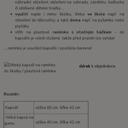
náhradní oblečení, oblečení na zahradu, zástěrku, bačkorky
či oblíbené dětské hračky ...
využití
najde i mimo školku, třeba
ve škole
např. na
oblečení do tělocvičny, a také
doma
např. na pyžamko nebo
plyšáky
střih na plastové
ramínko s otočným háčkem
~ do
kapsáře je volně vložené, takže před praním lze vyndat
... ramínko je součástí kapsáře / posíláme barevné:
dárek
k objednávce
Rozměr:
Kapsář:
výška 60 cm, šířka 42 cm
Velká kapsa na
výška 40 cm, šířka 42 cm
gumu: