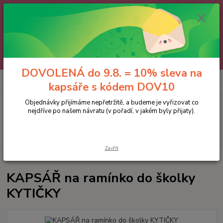
🌼 DOVOLENÁ do 9.8. 🌼
Jakmile se vrátíme, všechny objednávky, e-maily i telefonáty vyřídíme
postupně - v pořadí, v jakém nám přišly. Děkujeme za trpělivost.
A abychom vám čekání trochu zpříjemnili: doprava ZDARMA nad 700 Kč
a 10% sleva na kapsáře 😊 Slevový kód: DOV10
DOVOLENÁ do 9.8. = 10% sleva na
0
ks
kapsáře s kódem DOV10
za
0 Kč
Objednávky přijímáme nepřetržitě, a budeme je vyřizovat co
Menu
nejdříve po našem návratu (v pořadí, v jakém byly přijaty).
Hledat
Zavřít
Úvod
KAPSÁŘE
KAPSÁŘ na ramínko do školky KYTIČKY
KAPSÁŘ na ramínko do školky
KYTIČKY