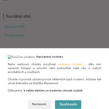
Sociální sítě
SouZou na FB
SouZou na IG
Nastavení cookies
Naše webové stránky používají
soubory cookies
- díky nim
správně fungují a umožní Vám pohodlně najít vše o našich
produktech a službách.
Není skladem? Potřebujete poradit s výběrem?
Zeptejte se:
Chcete-li povolit užívání pouze některých typů cookies, můžete tak
učinit kliknutím na tlačítko Nastavení.
Děkujeme,
k vašim datům se budeme chovat slušně
.
info@souzou.cz
Souhlasím
Nastavení