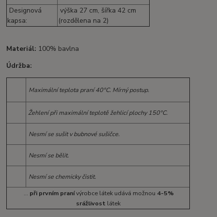
Designová
výška 27 cm, šířka 42 cm
kapsa:
(rozdělena na 2)
Materiál:
100% bavlna
Údržba:
Maximální teplota praní 40°C. Mírný postup.
Žehlení při maximální teplotě žehlicí plochy 150°C.
Nesmí se sušit v bubnové sušičce.
Nesmí se bělit.
Nesmí se chemicky čistit.
...
při prvním praní
výrobce látek udává možnou
4-5%
srážlivost
látek