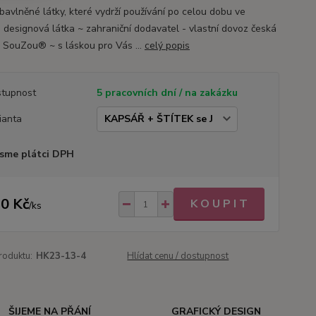
bavlněné látky, které vydrží používání po celou dobu ve
 designová látka ~ zahraniční dodavatel - vlastní dovoz česká
 SouZou® ~ s láskou pro Vás ...
celý popis
tupnost
5 pracovních dní / na zakázku
ianta
sme plátci DPH
0 Kč
K O U P I T
/
ks
roduktu:
HK23-13-4
Hlídat cenu / dostupnost
ŠIJEME NA PŘÁNÍ
GRAFICKÝ DESIGN