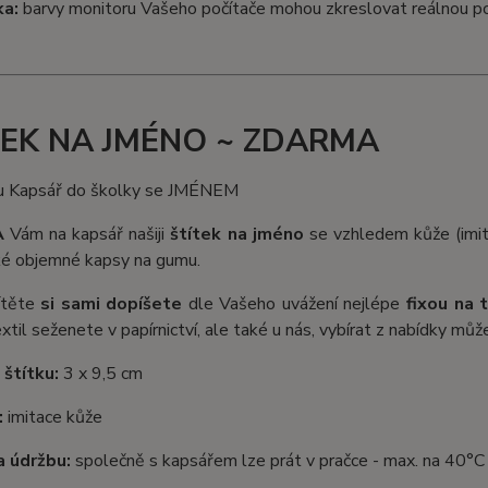
a:
barvy monitoru Vašeho počítače mohou zkreslovat reálnou p
TEK NA JMÉNO ~ ZDARMA
A
Vám na kapsář našiji
štítek na jméno
se vzhledem kůže (imita
lké objemné kapsy na gumu.
ítěte
si sami dopíšete
dle Vašeho uvážení nejlépe
fixou na t
extil seženete v papírnictví, ale také u nás, vybírat z nabídky mů
 štítku:
3 x 9,5 cm
:
imitace kůže
 údržbu:
společně s kapsářem lze prát v pračce - max. na 40°C (