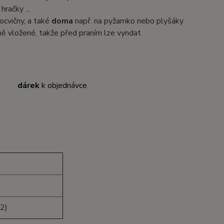
račky ...
ocvičny, a také
doma
např. na pyžamko nebo plyšáky
ně vložené, takže před praním lze vyndat
dárek
k objednávce
 2)