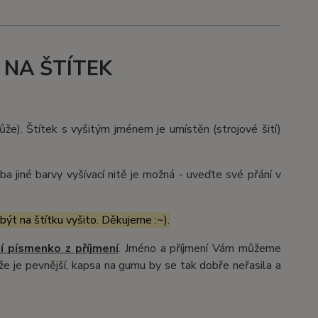
 NA ŠTÍTEK
kůže). Štítek s vyšitým jménem je umístěn (strojové šití)
a jiné barvy vyšívací nitě je možná - uveďte své přání v
 být na štítku vyšito. Děkujeme :~).
í písmenko z
příjmení
. Jméno a příjmení Vám můžeme
ůže je pevnější, kapsa na gumu by se tak dobře neřasila a