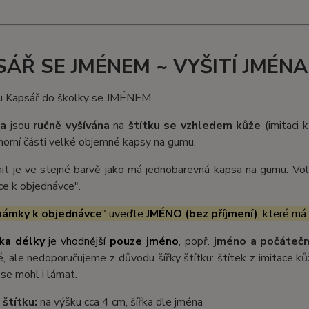
ÁŘ SE JMÉNEM ~ VYŠITÍ JMÉNA
a
jsou
ručně vyšívána
na
štítku se vzhledem kůže
(imitaci 
horní části velké objemné kapsy na gumu.
nit je ve stejné barvě jako má jednobarevná kapsa na gumu. Volb
e k objednávce".
ámky k objednávce
" uveďte
JMÉNO (bez příjmení)
, které má
ka délky
je vhodnější
pouze jméno
, popř.
jméno a počátečn
é, ale nedoporučujeme z důvodu šířky štítku: štítek z imitace k
 se mohl i lámat.
 štítku:
na výšku cca 4 cm, šířka dle jména