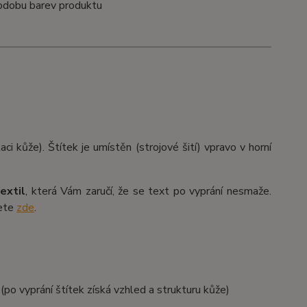
odobu barev produktu
ci kůže). Štítek je umístěn (strojové šití) vpravo v horní
extil
, která Vám zaručí, že se text po vyprání nesmaže.
žete
zde
.
po vyprání štítek získá vzhled a strukturu kůže)