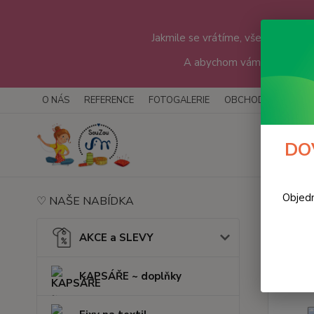
Jakmile se vrátíme, všechny objedn
A abychom vám čekání troc
O NÁS
REFERENCE
FOTOGALERIE
OBCHODNÍ PODMÍN
DOV
Objedn
♡ NAŠE NABÍDKA
Úvod
KAPS
AKCE a SLEVY
KAPSÁŘE ~ doplňky