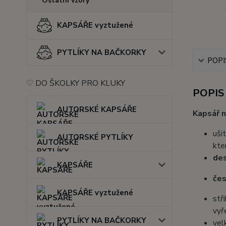
Ostatní vzory
KAPSÁŘE vyztužené
PYTLÍKY NA BAČKORKY
POPI
♡ DO ŠKOLKY PRO KLUKY
POPIS
AUTORSKÉ KAPSÁŘE
Kapsář 
uši
AUTORSKÉ PYTLÍKY
kte
des
KAPSÁŘE
čes
KAPSÁŘE vyztužené
stř
vyř
PYTLÍKY NA BAČKORKY
vel