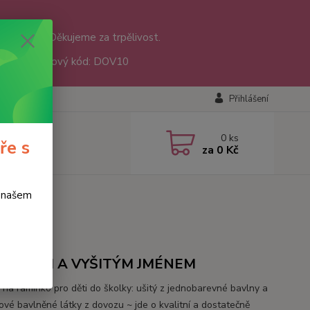
nám přišly. Děkujeme za trpělivost.
sáře 😊 Slevový kód: DOV10
Přihlášení
0
ks
ře s
za
0 Kč
o našem
ÍČCI
ŠTÍTKEM A VYŠITÝM JMÉNEM
 na ramínko pro děti do školky: ušitý z jednobarevné bavlny a
ové bavlněné látky z dovozu ~ jde o kvalitní a dostatečně