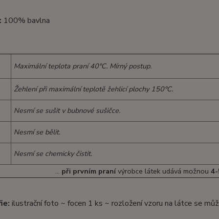
:
100% bavlna
Maximální teplota praní 40°C. Mírný postup.
Žehlení při maximální teplotě žehlicí plochy 150°C.
Nesmí se sušit v bubnové sušičce.
Nesmí se bělit.
Nesmí se chemicky čistit.
...
při prvním praní
výrobce látek udává možnou
4-
ie:
ilustrační foto ~ focen 1 ks ~ rozložení vzoru na látce se může