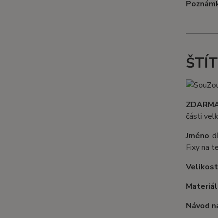
Poznámk
ŠTÍ
ZDARM
části ve
Jméno
d
Fixy na t
Velikost
Materiál
Návod na