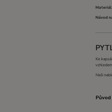
Materiál
Návod na
PYT
Ke kapsá
vzhledem 
Naši nabí
Původ 