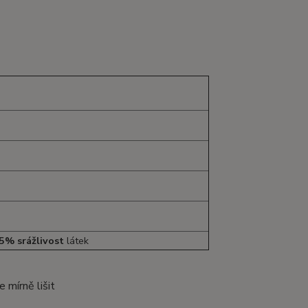
5% srážlivost
látek
 mírně lišit