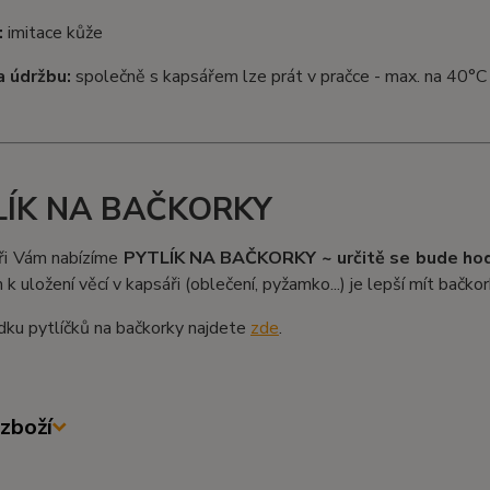
:
imitace kůže
 údržbu:
společně s kapsářem lze prát v pračce - max. na 40°C (
LÍK NA BAČKORKY
ři Vám nabízíme
PYTLÍK NA BAČKORKY ~ určitě se bude hodi
k uložení věcí v kapsáři (oblečení, pyžamko...) je lepší mít bačkor
dku pytlíčků na bačkorky najdete
zde
.
zboží