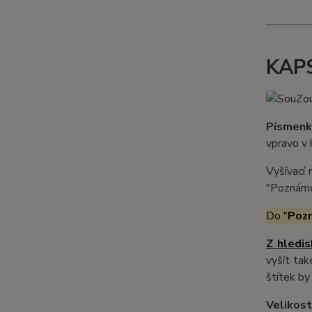
KAPS
Písmenk
vpravo v 
Vyšívací 
"Poznámc
Do "
Pozn
Z hledis
vyšít tak
štítek by
Velikost