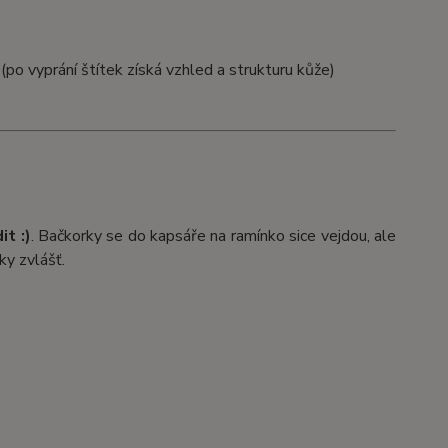
po vyprání štítek získá vzhled a strukturu kůže)
t :)
. Bačkorky se do kapsáře na ramínko sice vejdou, ale
ky zvlášť.