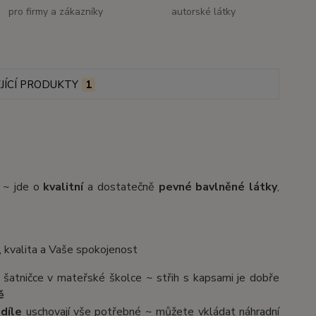
pro firmy a zákazníky
autorské látky
JÍCÍ PRODUKTY
1
u ~ jde o
kvalitní
a dostatečně
pevné bavlněné látky
,
, kvalita a Vaše spokojenost
 šatničce v mateřské školce ~ střih s kapsami je dobře
ě
 díle
uschovají vše potřebné ~ můžete vkládat náhradní