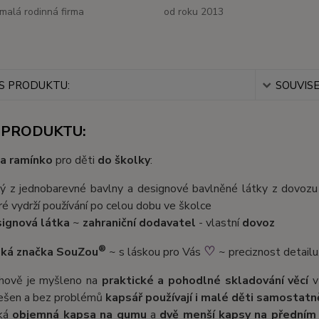
malá rodinná firma
od roku 2013
S PRODUKTU:
SOUVISE
 PRODUKTU:
na ramínko
pro děti
do školky
:
tý z jednobarevné bavlny a designové bavlněné látky z dovoz
ré vydrží používání po celou dobu ve školce
ignová látka
~
zahraniční dodavatel
- vlastní
dovoz
®
♡
ká značka SouZou
~ s láskou pro Vás
~ preciznost detailu
ihově je myšleno na
praktické a pohodlné skladování věcí
v
ešen a bez problémů
kapsář používají i malé děti samostatn
ká
objemná kapsa na gumu
a
dvě menší kapsy na předním