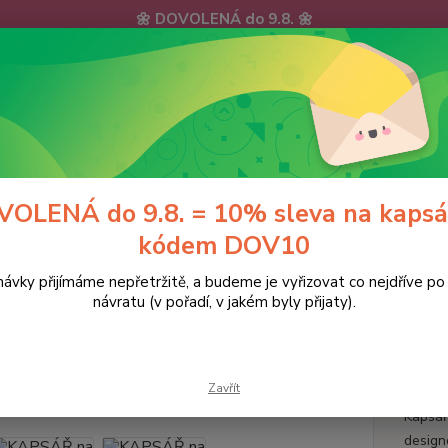
🌼 DOVOLENÁ do 9.8. 🌼
ávky, e-maily i telefonáty vyřídíme postupně - v pořadí, v jakém 
hu zpříjemnili: doprava ZDARMA nad 700 Kč a 10% sleva na kap
KY
DOPRAVA a PLATBA
KONTAKTY
Hledat
OLENÁ do 9.8. = 10% sleva na kapsá
kódem DOV10
ávky přijímáme nepřetržitě, a budeme je vyřizovat co nejdříve p
KAPSÁŘE
KAPSÁŘ na ramínko do školky KRÁLÍČCI
návratu (v pořadí, v jakém byly přijaty).
ÁŘ na ramínko do školky KRÁL
SE 
Zavřít
Kapsář
design