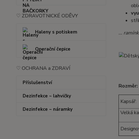
obl
vyu
♡ ZDRAVOTNICKÉ ODĚVY
stř
Haleny s potiskem
... ramín
Operační čepice
♡ OCHRANA a ZDRAVÍ
Příslušenství
Rozměr:
Dezinfekce ~ lahvičky
Kapsář:
Dezinfekce ~ náramky
Velká ka
Designov