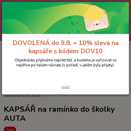
🌼 DOVOLENÁ do 9.8. 🌼
Jakmile se vrátíme, všechny objednávky, e-maily i telefonáty vyřídíme
postupně - v pořadí, v jakém nám přišly. Děkujeme za trpělivost.
A abychom vám čekání trochu zpříjemnili: doprava ZDARMA nad 700 Kč
a 10% sleva na kapsáře 😊 Slevový kód: DOV10
DOVOLENÁ do 9.8. = 10% sleva na
0
ks
kapsáře s kódem DOV10
za
0 Kč
Objednávky přijímáme nepřetržitě, a budeme je vyřizovat co
Menu
nejdříve po našem návratu (v pořadí, v jakém byly přijaty).
Hledat
Zavřít
Úvod
AKCE a SLEVY
KAPSÁŘE pro kluky ~ SLEVA
KAPSÁŘ na
ramínko do školky AUTA
KAPSÁŘ na ramínko do školky
AUTA
Akce