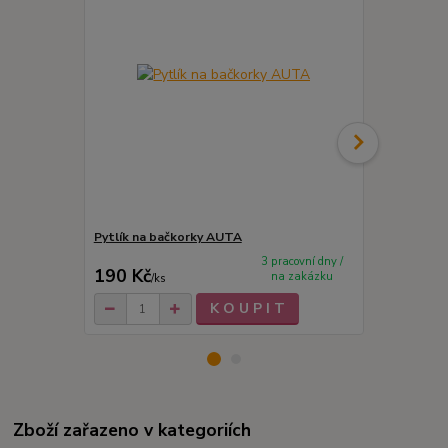
Pytlík na bačkorky AUTA
Fix na text
3 pracovní dny /
190 Kč
12 Kč
na zakázku
/
ks
/
ks
K O U P I T
Zboží zařazeno v kategoriích