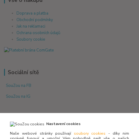
Vše o nákupu
Doprava a platba
Obchodní podmínky
Jak na reklamaci
Ochrana osobních údajů
Soubory cookie
Sociální sítě
SouZou na FB
SouZou na IG
Nastavení cookies
Naše webové stránky používají
soubory cookies
- díky nim
správně fungují a umožní Vám pohodlně najít vše o našich