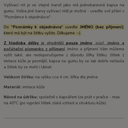
Vyšívací nit je ve stejné barvě jako má jednobarevná kapsa na
gumu. Volba jiné barvy vyšívací nitě je možná - uveďte své přání v
"Poznámce k objednávce".
Do "
Poznámky k objednávce
" uveďte
JMÉNO (bez příjmení)
,
které má být na štítku vyšito. Děkujeme :~).
Z hlediska délky
je vhodnější
pouze jméno
, popř.
jméno a
počáteční písmenko z
příjmení
. Jméno a příjmení Vám můžeme
vyšít také, ale nedoporučujeme z důvodu šířky štítku: štítek z
imitace kůže je pevnější, kapsa na gumu by se tak dobře neřasila
a štítek by se mohl i lámat.
Velikost štítku:
na výšku cca 4 cm, šířka dle jména
Materiál:
imitace kůže
Návod na údržbu:
společně s kapsářem lze prát v pračce - max.
na 40°C (po vyprání štítek získá vzhled a strukturu kůže)