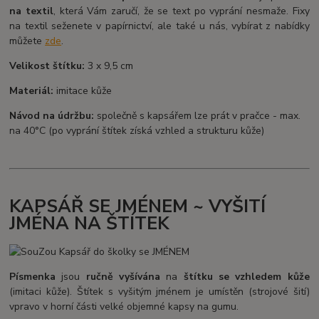
na textil
, která Vám zaručí, že se text po vyprání nesmaže. Fixy
na textil seženete v papírnictví, ale také u nás, vybírat z nabídky
můžete
zde
.
Velikost štítku:
3 x 9,5 cm
Materiál:
imitace kůže
Návod na údržbu:
společně s kapsářem lze prát v pračce - max.
na 40°C (po vyprání štítek získá vzhled a strukturu kůže)
KAPSÁŘ SE JMÉNEM ~ VYŠITÍ
JMÉNA NA ŠTÍTEK
Písmenka
jsou
ručně vyšívána
na
štítku se vzhledem kůže
(imitaci kůže). Štítek s vyšitým jménem je umístěn (strojové šití)
vpravo v horní části velké objemné kapsy na gumu.