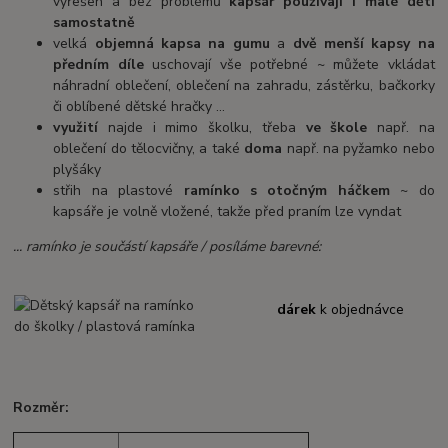
vyřešen a bez problémů
kapsář používají i malé děti
samostatně
velká
objemná kapsa na gumu
a
dvě menší kapsy na
předním díle
uschovají vše potřebné ~ můžete vkládat
náhradní oblečení, oblečení na zahradu, zástěrku, bačkorky
či oblíbené dětské hračky ...
využití
najde i mimo školku, třeba
ve škole
např. na
oblečení do tělocvičny, a také
doma
např. na pyžamko nebo
plyšáky
střih na plastové
ramínko s otočným háčkem
~ do
kapsáře je volně vložené, takže před praním lze vyndat
... ramínko je součástí kapsáře / posíláme barevné:
dárek
k objednávce
Rozměr: