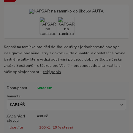
Kapsář na ramínko pro děti do školky: ušitý z jednobarevné bavlny a
designové bavlněné látky z dovozu ~ jde o kvalitní a dostatečně pevné
bavlněné látky, které vydrží používání po celou dobu ve školce česká
značka SouZou® ~ s láskou pro Vás ♡ ~ preciznost detailu, kvalita a
Vaše spokojenost st...
celý popis
Dostupnost
Skladem
Varianta
Cena před
490 Kč
slevou
Ušetříte
100 Kč (
20
% sleva)