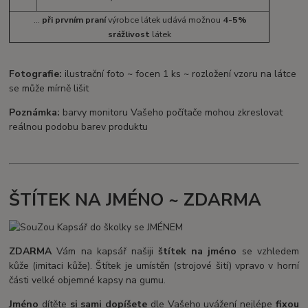
...
při prvním praní
výrobce látek udává možnou
4-5%
srážlivost
látek
Fotografie:
ilustrační foto ~ focen 1 ks ~ rozložení vzoru na látce
se může mírně lišit
Poznámka:
barvy monitoru Vašeho počítače mohou zkreslovat
reálnou podobu barev produktu
ŠTÍTEK NA JMÉNO ~ ZDARMA
ZDARMA
Vám na kapsář našiji
štítek na jméno
se vzhledem
kůže (imitaci kůže). Štítek je umístěn (strojové šití) vpravo v horní
části velké objemné kapsy na gumu.
Jméno
dítěte
si sami dopíšete
dle Vašeho uvážení nejlépe
fixou