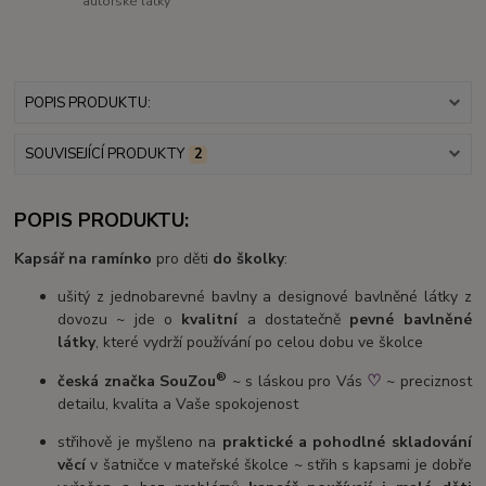
autorské látky
POPIS PRODUKTU:
SOUVISEJÍCÍ PRODUKTY
2
POPIS PRODUKTU:
Kapsář na ramínko
pro děti
do školky
:
ušitý z jednobarevné bavlny a designové bavlněné látky z
dovozu ~ jde o
kvalitní
a dostatečně
pevné bavlněné
látky
, které vydrží používání po celou dobu ve školce
®
♡
česká značka SouZou
~ s láskou pro Vás
~ preciznost
detailu, kvalita a Vaše spokojenost
střihově je myšleno na
praktické a pohodlné skladování
věcí
v šatničce v mateřské školce ~ střih s kapsami je dobře