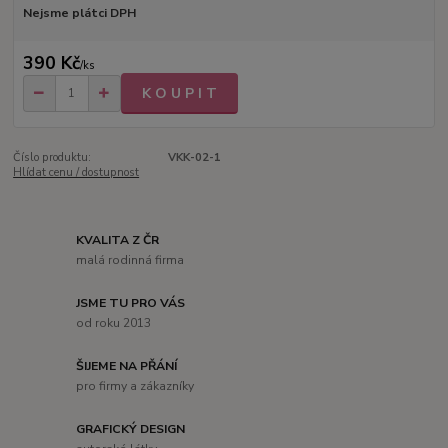
Nejsme plátci DPH
390 Kč
/
ks
K O U P I T
Číslo produktu:
VKK-02-1
Hlídat cenu / dostupnost
KVALITA Z ČR
malá rodinná firma
JSME TU PRO VÁS
od roku 2013
ŠIJEME NA PŘÁNÍ
pro firmy a zákazníky
GRAFICKÝ DESIGN