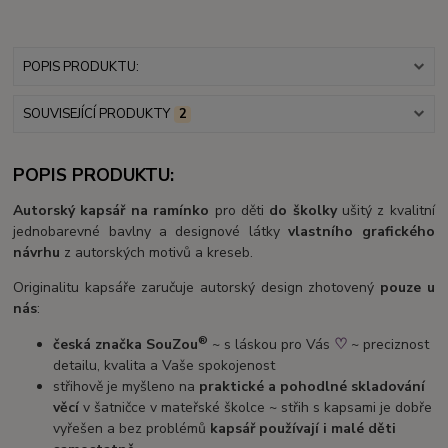
POPIS PRODUKTU:
SOUVISEJÍCÍ PRODUKTY
2
POPIS PRODUKTU:
Autorský kapsář na ramínko
pro děti
do školky
ušitý z kvalitní
jednobarevné bavlny a designové látky
vlastního grafického
návrhu
z autorských motivů a kreseb.
Originalitu kapsáře zaručuje autorský design zhotovený
pouze u
nás
:
®
♡
česká značka SouZou
~ s láskou pro Vás
~ preciznost
detailu, kvalita a Vaše spokojenost
střihově je myšleno na
praktické a pohodlné skladování
věcí
v šatničce v mateřské školce ~ střih s kapsami je dobře
vyřešen a bez problémů
kapsář používají i malé děti