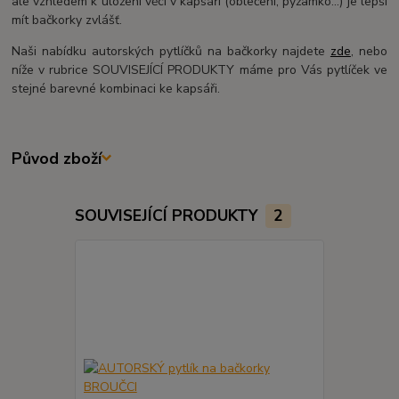
ale vzhledem k uložení věcí v kapsáři (oblečení, pyžamko...) je lepší
mít bačkorky zvlášť.
Naši nabídku autorských pytlíčků na bačkorky najdete
zde
, nebo
níže v rubrice SOUVISEJÍCÍ PRODUKTY máme pro Vás pytlíček ve
stejné barevné kombinaci ke kapsáři.
Původ zboží
SOUVISEJÍCÍ PRODUKTY
2