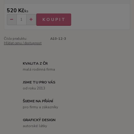
520 Kč
/
ks
K O U P I T
Číslo produktu:
A10-12-3
Hlídat cenu / dostupnost
KVALITA Z ČR
malá rodinná firma
JSME TU PRO VÁS
od roku 2013
ŠIJEME NA PŘÁNÍ
pro firmy a zákazníky
GRAFICKÝ DESIGN
autorské látky