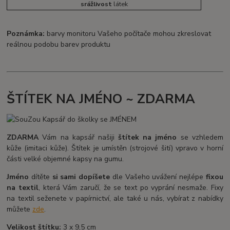
srážlivost
látek
Poznámka:
barvy monitoru Vašeho počítače mohou zkreslovat
reálnou podobu barev produktu
ŠTÍTEK NA JMÉNO ~ ZDARMA
ZDARMA
Vám na kapsář našiji
štítek na jméno
se vzhledem
kůže (imitaci kůže). Štítek je umístěn (strojové šití) vpravo v horní
části velké objemné kapsy na gumu.
Jméno
dítěte
si sami dopíšete
dle Vašeho uvážení nejlépe
fixou
na textil
, která Vám zaručí, že se text po vyprání nesmaže. Fixy
na textil seženete v papírnictví, ale také u nás, vybírat z nabídky
můžete
zde
.
Velikost štítku:
3 x 9,5 cm