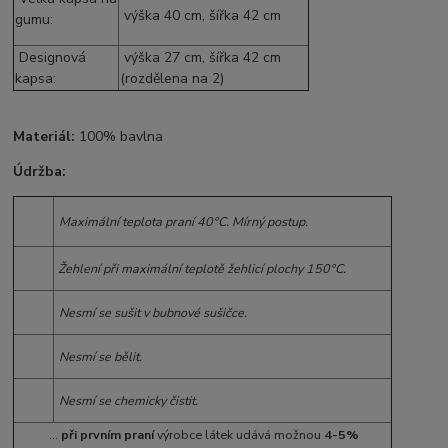
výška 40 cm, šířka 42 cm
gumu:
Designová
výška 27 cm, šířka 42 cm
kapsa:
(rozdělena na 2)
Materiál:
100% bavlna
Údržba:
Maximální teplota praní 40°C. Mírný postup.
Žehlení při maximální teplotě žehlicí plochy 150°C.
Nesmí se sušit v bubnové sušičce.
Nesmí se bělit.
Nesmí se chemicky čistit.
...
při prvním praní
výrobce látek udává možnou
4-5%