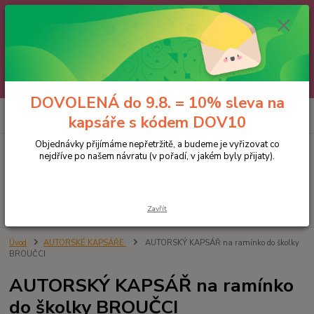
🌼 DOVOLENÁ do 9.8. 🌼
Jakmile se vrátíme, všechny objednávky, e-maily i telefonáty vyřídíme
postupně - v pořadí, v jakém nám přišly. Děkujeme za trpělivost.
A abychom vám čekání trochu zpříjemnili: doprava ZDARMA nad 700 Kč
a 10% sleva na kapsáře 😊 Slevový kód: DOV10
DOVOLENÁ do 9.8. = 10% sleva na
0
ks
kapsáře s kódem DOV10
za
0 Kč
Objednávky přijímáme nepřetržitě, a budeme je vyřizovat co
nejdříve po našem návratu (v pořadí, v jakém byly přijaty).
Menu
Hledat
Zavřít
Úvod
AUTORSKÉ KAPSÁŘE
AUTORSKÝ KAPSÁŘ na ramínko do školky
BROUČCI
AUTORSKÝ KAPSÁŘ na ramínko
do školky BROUČCI