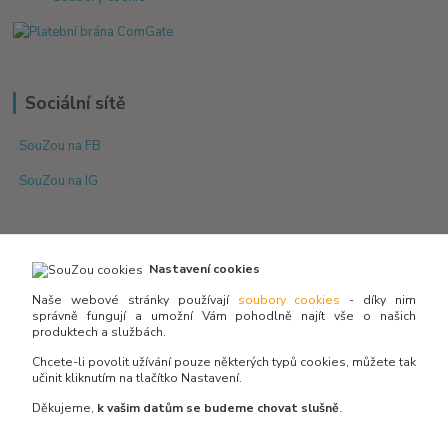
Sociální sítě
SouZou na FB
SouZou na IG
Nastavení cookies
Naše webové stránky používají
soubory cookies
- díky nim
správně fungují a umožní Vám pohodlně najít vše o našich
produktech a službách.
Není skladem? Potřebujete poradit s výběrem?
Zeptejte se:
Chcete-li povolit užívání pouze některých typů cookies, můžete tak
učinit kliknutím na tlačítko Nastavení.
Děkujeme,
k vašim datům se budeme chovat slušně
.
info@souzou.cz