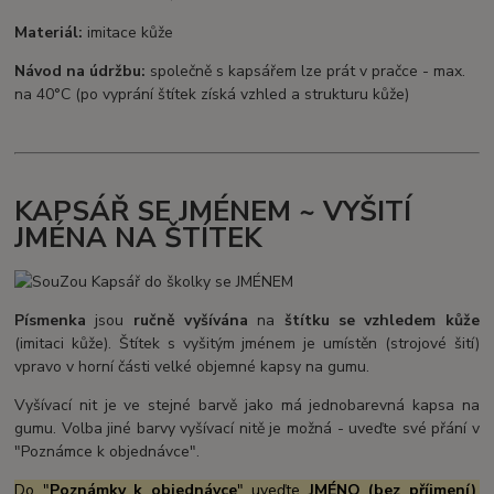
Materiál:
imitace kůže
Návod na údržbu:
společně s kapsářem lze prát v pračce - max.
na 40°C (po vyprání štítek získá vzhled a strukturu kůže)
KAPSÁŘ SE JMÉNEM ~ VYŠITÍ
JMÉNA NA ŠTÍTEK
Písmenka
jsou
ručně vyšívána
na
štítku se vzhledem kůže
(imitaci kůže). Štítek s vyšitým jménem je umístěn (strojové šití)
vpravo v horní části velké objemné kapsy na gumu.
Vyšívací nit je ve stejné barvě jako má jednobarevná kapsa na
gumu. Volba jiné barvy vyšívací nitě je možná - uveďte své přání v
"Poznámce k objednávce".
Do "
Poznámky k objednávce
" uveďte
JMÉNO (bez příjmení)
,