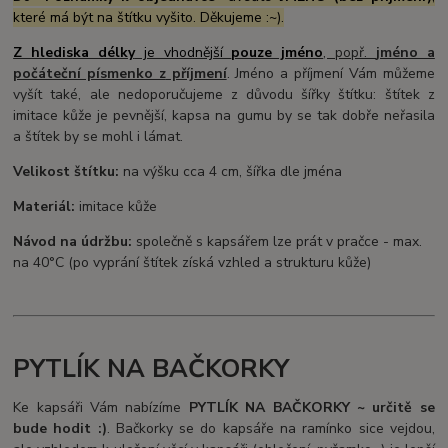
které má být na štítku vyšito. Děkujeme :~).
Z hlediska délky
je vhodnější
pouze jméno
, popř.
jméno a
počáteční písmenko z
příjmení
. Jméno a příjmení Vám můžeme
vyšít také, ale nedoporučujeme z důvodu šířky štítku: štítek z
imitace kůže je pevnější, kapsa na gumu by se tak dobře neřasila
a štítek by se mohl i lámat.
Velikost štítku:
na výšku cca 4 cm, šířka dle jména
Materiál:
imitace kůže
Návod na údržbu:
společně s kapsářem lze prát v pračce - max.
na 40°C (po vyprání štítek získá vzhled a strukturu kůže)
PYTLÍK NA BAČKORKY
Ke kapsáři Vám nabízíme
PYTLÍK NA BAČKORKY ~ určitě se
bude hodit :)
. Bačkorky se do kapsáře na ramínko sice vejdou,