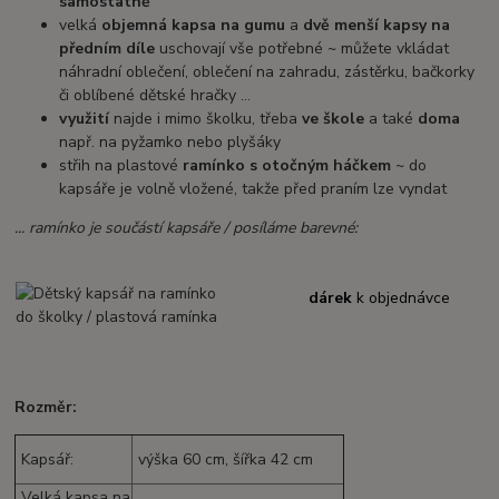
samostatně
velká
objemná kapsa na gumu
a
dvě menší kapsy na
předním díle
uschovají vše potřebné ~ můžete vkládat
náhradní oblečení, oblečení na zahradu, zástěrku, bačkorky
či oblíbené dětské hračky ...
využití
najde i mimo školku, třeba
ve škole
a také
doma
např. na pyžamko nebo plyšáky
střih na plastové
ramínko s otočným háčkem
~ do
kapsáře je volně vložené, takže před praním lze vyndat
... ramínko je součástí kapsáře / posíláme barevné:
dárek
k objednávce
Rozměr:
Kapsář:
výška 60 cm, šířka 42 cm
Velká kapsa na