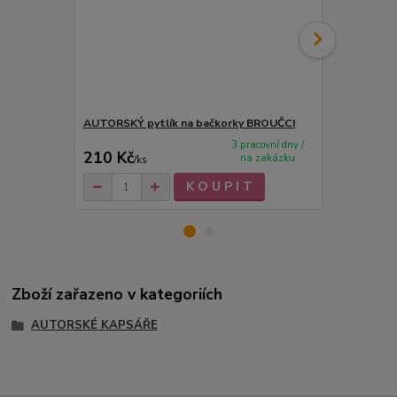
AUTORSKÝ pytlík na bačkorky BROUČCI
Fix na text
3 pracovní dny /
210 Kč
12 Kč
na zakázku
/
ks
/
ks
K O U P I T
Zboží zařazeno v kategoriích
AUTORSKÉ KAPSÁŘE