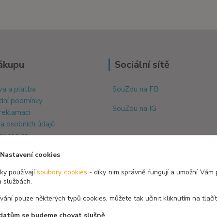
ákupu
Sociální sítě
a a platba
SouZou na FB
dní podmínky
SouZou na IG
 reklamaci
a osobních údajů
y cookie
Nastavení cookies
y používají
soubory cookies
- díky nim správně fungují a umožní Vám 
a službách.
ívání pouze některých typů cookies, můžete tak učinit kliknutím na tlačí
datům se budeme chovat slušně
.