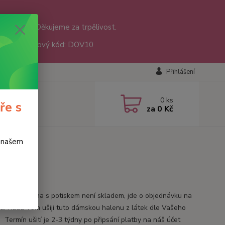
nám přišly. Děkujeme za trpělivost.
sáře 😊 Slevový kód: DOV10
Přihlášení
0
ks
ře s
za
0 Kč
o našem
tnická halena s potiskem není skladem, jde o objednávku na
u. Ráda Vám ušiji tuto dámskou halenu z látek dle Vašeho
. Termín ušití je 2-3 týdny po připsání platby na náš účet