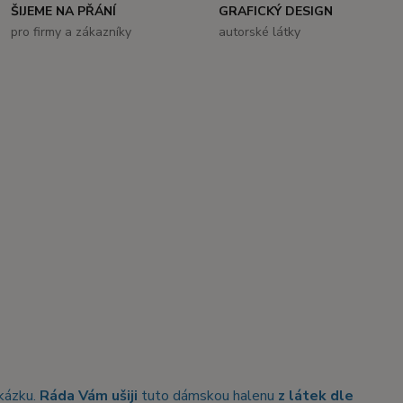
ŠIJEME NA PŘÁNÍ
GRAFICKÝ DESIGN
pro firmy a zákazníky
autorské látky
akázku.
Ráda Vám ušiji
tuto dámskou halenu
z látek dle