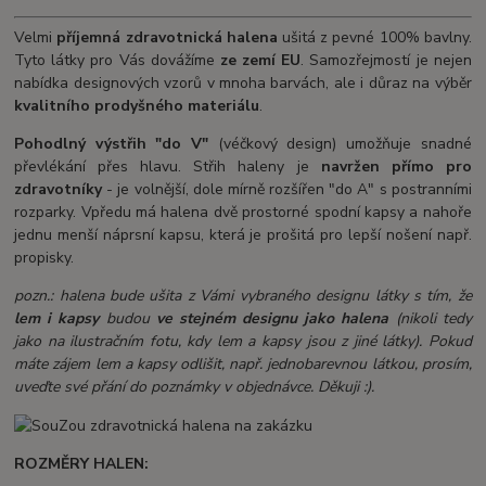
Velmi
příjemná
zdravotnická halena
ušitá z pevné 100% bavlny.
Tyto látky pro Vás dovážíme
ze zemí EU
. Samozřejmostí je nejen
nabídka designových vzorů v mnoha barvách, ale i důraz na výběr
kvalitního prodyšného materiálu
.
Pohodlný výstřih "do V"
(véčkový design) umožňuje snadné
převlékání přes hlavu. Střih haleny je
navržen přímo pro
zdravotníky
- je volnější, dole mírně rozšířen "do A" s postranními
rozparky. Vpředu má halena dvě prostorné spodní kapsy a nahoře
jednu menší náprsní kapsu, která je prošitá pro lepší nošení např.
propisky.
pozn.: halena bude ušita z Vámi vybraného designu látky s tím, že
lem i kapsy
budou
ve stejném designu jako halena
(nikoli tedy
jako na ilustračním fotu, kdy lem a kapsy jsou z jiné látky). Pokud
máte zájem lem a kapsy odlišit, např. jednobarevnou látkou, prosím,
uveďte své přání do poznámky v objednávce. Děkuji :).
ROZMĚRY HALEN: