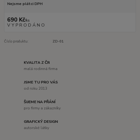
Nejsme plátci DPH
690 Kč
/
ks
V Y P R O D Á N O
Číslo produktu:
ZD-01
KVALITA Z ČR
malá rodinná firma
JSME TU PRO VÁS
od roku 2013
ŠIJEME NA PŘÁNÍ
pro firmy a zákazníky
GRAFICKÝ DESIGN
autorské látky