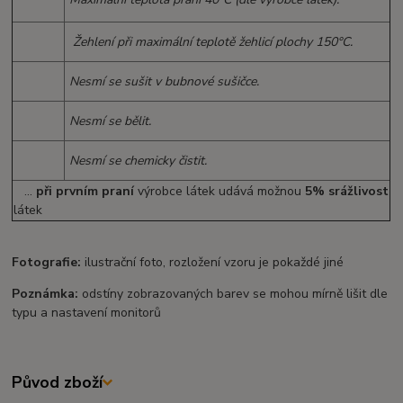
Žehlení při maximální teplotě žehlicí plochy 150°C.
Nesmí se sušit v bubnové sušičce.
Nesmí se bělit.
Nesmí se chemicky čistit.
...
při prvním praní
výrobce látek udává možnou
5% srážlivost
látek
Fotografie:
ilustrační foto, rozložení vzoru je pokaždé jiné
Poznámka:
odstíny zobrazovaných barev se mohou mírně lišit dle
typu a nastavení monitorů
Původ zboží