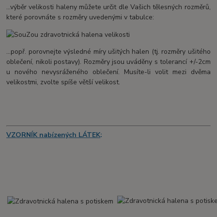
...výběr velikosti haleny můžete určit dle Vašich tělesných rozměrů,
které porovnáte s rozměry uvedenými v tabulce:
...popř. porovnejte výsledné míry ušitých halen (tj. rozměry ušitého
oblečení, nikoli postavy). Rozměry jsou uváděny s tolerancí +/-2cm
u nového nevysráženého oblečení. Musíte-li volit mezi dvěma
velikostmi, zvolte spíše větší velikost.
VZORNÍK nabízených LÁTEK
: