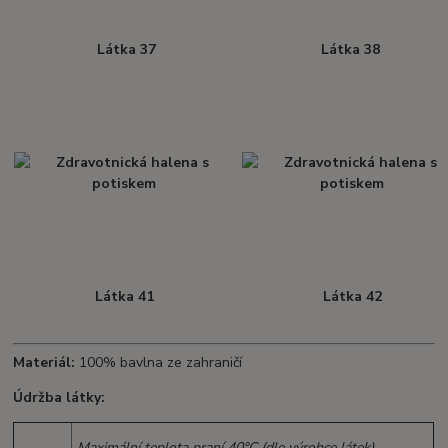
Látka 37
Látka 38
Látka 41
Látka 42
Materiál:
100% bavlna ze zahraničí
Údržba látky:
Maximální teplota praní 40°C (dle výrobce látek).