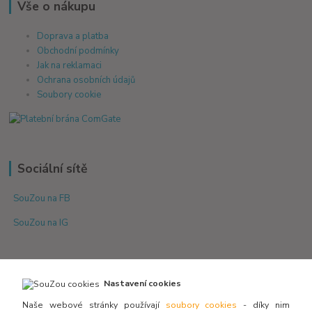
Vše o nákupu
Doprava a platba
Obchodní podmínky
Jak na reklamaci
Ochrana osobních údajů
Soubory cookie
Sociální sítě
SouZou na FB
SouZou na IG
Nastavení cookies
Naše webové stránky používají
soubory cookies
- díky nim