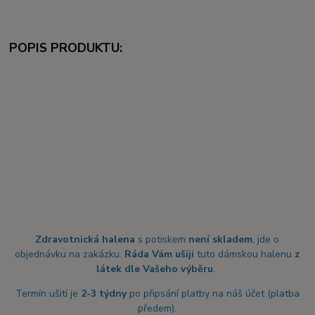
POPIS PRODUKTU:
Zdravotnická halena
s potiskem
není skladem
, jde o
objednávku na zakázku.
Ráda Vám ušiji
tuto dámskou halenu
z
látek dle Vašeho výběru
.
Termín ušití je
2-3 týdny
po připsání platby na náš účet (platba
předem).