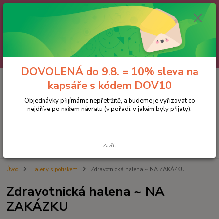
🌼 DOVOLENÁ do 9.8. 🌼
Jakmile se vrátíme, všechny objednávky, e-maily i telefonáty vyřídíme
postupně - v pořadí, v jakém nám přišly. Děkujeme za trpělivost.
A abychom vám čekání trochu zpříjemnili: doprava ZDARMA nad 700 Kč
a 10% sleva na kapsáře 😊 Slevový kód: DOV10
DOVOLENÁ do 9.8. = 10% sleva na
0
ks
kapsáře s kódem DOV10
za
0 Kč
Objednávky přijímáme nepřetržitě, a budeme je vyřizovat co
nejdříve po našem návratu (v pořadí, v jakém byly přijaty).
Menu
Hledat
Zavřít
Úvod
Haleny s potiskem
Zdravotnická halena ~ NA ZAKÁZKU
Zdravotnická halena ~ NA
ZAKÁZKU