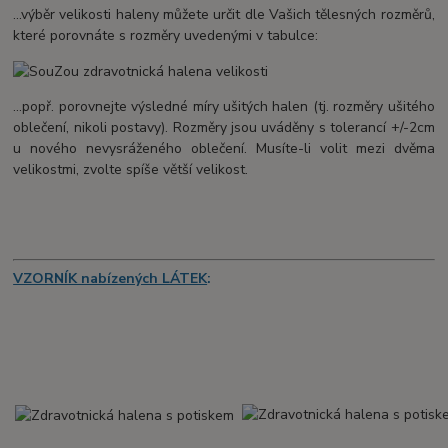
...výběr velikosti haleny můžete určit dle Vašich tělesných rozměrů,
které porovnáte s rozměry uvedenými v tabulce:
...popř. porovnejte výsledné míry ušitých halen (tj. rozměry ušitého
oblečení, nikoli postavy). Rozměry jsou uváděny s tolerancí +/-2cm
u nového nevysráženého oblečení. Musíte-li volit mezi dvěma
velikostmi, zvolte spíše větší velikost.
VZORNÍK nabízených LÁTEK
: