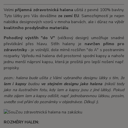
Velmi
příjemná
zdravotnická halena
ušitá z pevné 100% bavlny.
Tyto látky pro Vás dovážíme
ze zemí EU
. Samozřejmostí je nejen
nabídka designových vzorů v mnoha barvách, ale i důraz na výběr
kvalitního prodyšného materiálu
.
Pohodlný výstřih "do V"
(véčkový design) umožňuje snadné
převlékání přes hlavu. Střih haleny je
navržen přímo pro
zdravotníky
- je volnější, dole mírně rozšířen "do A" s postranními
rozparky. Vpředu má halena dvě prostorné spodní kapsy a nahoře
jednu menší náprsní kapsu, která je prošitá pro lepší nošení např.
propisky.
pozn.: halena bude ušita z Vámi vybraného designu látky s tím, že
lem i kapsy
budou
ve stejném designu jako halena
(nikoli tedy
jako na ilustračním fotu, kdy lem a kapsy jsou z jiné látky). Pokud
máte zájem lem a kapsy odlišit, např. jednobarevnou látkou, prosím,
uveďte své přání do poznámky v objednávce. Děkuji :).
ROZMĚRY HALEN: