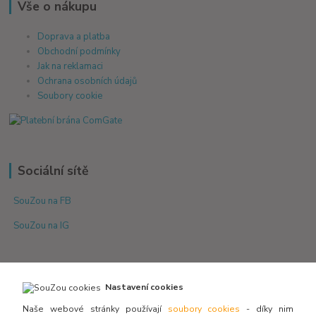
Vše o nákupu
Doprava a platba
Obchodní podmínky
Jak na reklamaci
Ochrana osobních údajů
Soubory cookie
Sociální sítě
SouZou na FB
SouZou na IG
Nastavení cookies
Naše webové stránky používají
soubory cookies
- díky nim