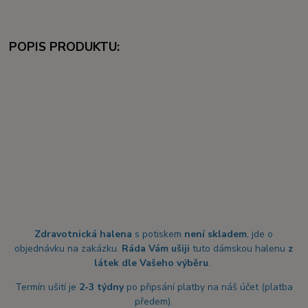
POPIS PRODUKTU:
Zdravotnická halena
s potiskem
není skladem
, jde o
objednávku na zakázku.
Ráda Vám ušiji
tuto dámskou halenu
z
látek dle Vašeho výběru
.
Termín ušití je
2-3 týdny
po připsání platby na náš účet (platba
předem).