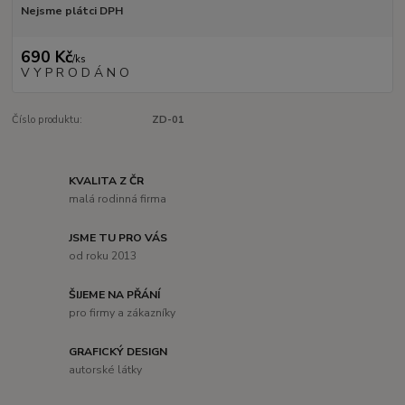
Nejsme plátci DPH
690 Kč
/
ks
V Y P R O D Á N O
Číslo produktu:
ZD-01
KVALITA Z ČR
malá rodinná firma
JSME TU PRO VÁS
od roku 2013
ŠIJEME NA PŘÁNÍ
pro firmy a zákazníky
GRAFICKÝ DESIGN
autorské látky