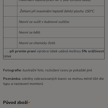
Žehlení při maximální teplotě žehlicí plochy 150°C.
Nesmí se sušit v bubnové sušičce.
Nesmí se bělit.
Nesmí se chemicky čistit.
...
při prvním praní
výrobce látek udává možnou
5% srážlivost
látek
Fotografie:
ilustrační foto, rozložení vzoru je pokaždé jiné
Poznámka:
odstíny zobrazovaných barev se mohou mírně lišit dle
typu a nastavení monitorů
Původ zboží