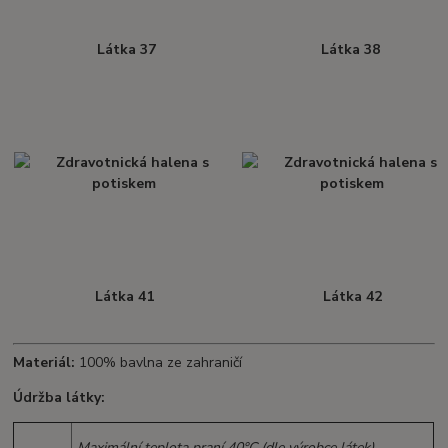
Látka 37
Látka 38
Látka 41
Látka 42
Materiál:
100% bavlna ze zahraničí
Údržba látky:
Maximální teplota praní 40°C (dle výrobce látek).