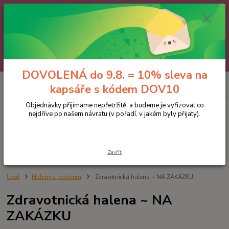
🌼 DOVOLENÁ do 9.8. 🌼
Jakmile se vrátíme, všechny objednávky, e-maily i telefonáty vyřídíme
postupně - v pořadí, v jakém nám přišly. Děkujeme za trpělivost.
A abychom vám čekání trochu zpříjemnili: doprava ZDARMA nad 700 Kč
a 10% sleva na kapsáře 😊 Slevový kód: DOV10
DOVOLENÁ do 9.8. = 10% sleva na
0
ks
kapsáře s kódem DOV10
za
0 Kč
Objednávky přijímáme nepřetržitě, a budeme je vyřizovat co
nejdříve po našem návratu (v pořadí, v jakém byly přijaty).
Menu
Hledat
Zavřít
Úvod
Haleny s potiskem
Zdravotnická halena ~ NA ZAKÁZKU
Zdravotnická halena ~ NA
ZAKÁZKU