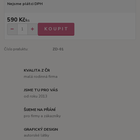
Nejsme plátci DPH
590 Kč
/
ks
K O U P I T
Číslo produktu:
ZD-01
KVALITA Z ČR
malá rodinná firma
JSME TU PRO VÁS
od roku 2013
ŠIJEME NA PŘÁNÍ
pro firmy a zákazníky
GRAFICKÝ DESIGN
autorské látky