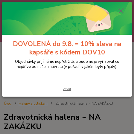
🌼 DOVOLENÁ do 9.8. 🌼
Jakmile se vrátíme, všechny objednávky, e-maily i telefonáty vyřídíme
postupně - v pořadí, v jakém nám přišly. Děkujeme za trpělivost.
A abychom vám čekání trochu zpříjemnili: doprava ZDARMA nad 700 Kč
a 10% sleva na kapsáře 😊 Slevový kód: DOV10
DOVOLENÁ do 9.8. = 10% sleva na
0
ks
kapsáře s kódem DOV10
za
0 Kč
Objednávky přijímáme nepřetržitě, a budeme je vyřizovat co
nejdříve po našem návratu (v pořadí, v jakém byly přijaty).
Menu
Hledat
Zavřít
Úvod
Haleny s potiskem
Zdravotnická halena ~ NA ZAKÁZKU
Zdravotnická halena ~ NA
ZAKÁZKU