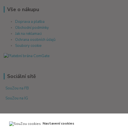
Vše o nákupu
Doprava a platba
Obchodní podmínky
Jak na reklamaci
Ochrana osobních údajů
Soubory cookie
Sociální sítě
SouZou na FB
SouZou na IG
Nastavení cookies