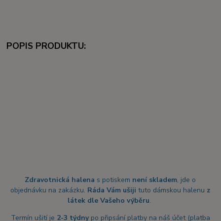
POPIS PRODUKTU:
Zdravotnická halena
s potiskem
není skladem
, jde o
objednávku na zakázku.
Ráda Vám ušiji
tuto dámskou halenu
z
látek dle Vašeho výběru
.
Termín ušití je
2-3 týdny
po připsání platby na náš účet (platba