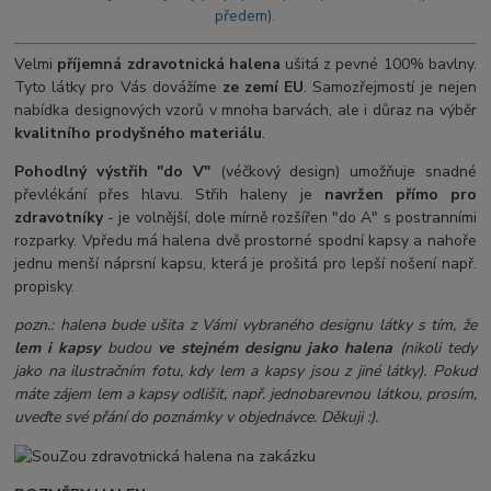
předem).
Velmi
příjemná
zdravotnická halena
ušitá z pevné 100% bavlny.
Tyto látky pro Vás dovážíme
ze zemí EU
. Samozřejmostí je nejen
nabídka designových vzorů v mnoha barvách, ale i důraz na výběr
kvalitního prodyšného materiálu
.
Pohodlný výstřih "do V"
(véčkový design) umožňuje snadné
převlékání přes hlavu. Střih haleny je
navržen přímo pro
zdravotníky
- je volnější, dole mírně rozšířen "do A" s postranními
rozparky. Vpředu má halena dvě prostorné spodní kapsy a nahoře
jednu menší náprsní kapsu, která je prošitá pro lepší nošení např.
propisky.
pozn.: halena bude ušita z Vámi vybraného designu látky s tím, že
lem i kapsy
budou
ve stejném designu jako halena
(nikoli tedy
jako na ilustračním fotu, kdy lem a kapsy jsou z jiné látky). Pokud
máte zájem lem a kapsy odlišit, např. jednobarevnou látkou, prosím,
uveďte své přání do poznámky v objednávce. Děkuji :).