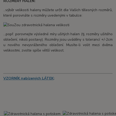
ROZMĚRY HALEN:
...výběr velikosti haleny můžete určit dle Vašich tělesných rozměrů,
které porovnáte s rozměry uvedenými v tabulce:
...popř. porovnejte výsledné míry ušitých halen (tj. rozměry ušitého
oblečení, nikoli postavy). Rozměry jsou uváděny s tolerancí +/-2cm
u nového nevysráženého oblečení. Musíte-li volit mezi dvěma
velikostmi, zvolte spíše větší velikost.
VZORNÍK nabízených LÁTEK
: