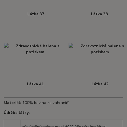
Látka 37
Látka 38
Látka 41
Látka 42
Materiál:
100% bavlna ze zahraničí
Údržba látky:
Maximální teplota praní 40°C (dle výrobce látek).