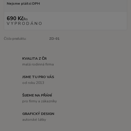
Nejsme plátci DPH
690 Kč
/
ks
V Y P R O D Á N O
Číslo produktu:
ZD-01
KVALITA Z ČR
malá rodinná firma
JSME TU PRO VÁS
od roku 2013
ŠIJEME NA PŘÁNÍ
pro firmy a zákazníky
GRAFICKÝ DESIGN
autorské látky