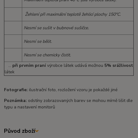
Žehlení při maximální teplotě žehlicí plochy 150°C.
Nesmí se sušit v bubnové sušičce.
Nesmí se bělit.
Nesmí se chemicky čistit.
...
při prvním praní
výrobce látek udává možnou
5% srážlivost
látek
Fotografie:
ilustrační foto, rozložení vzoru je pokaždé jiné
Poznámka:
odstíny zobrazovaných barev se mohou mírně lišit dle
typu a nastavení monitorů
Původ zboží