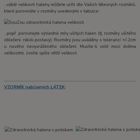
...výběr velikosti haleny můžete určit dle Vašich tělesných rozměrů,
které porovnáte s rozměry uvedenými v tabulce:
...popř. porovnejte výsledné míry ušitých halen (tj. rozměry ušitého
oblečení, nikoli postavy). Rozměry jsou uváděny s tolerancí +/-2cm
u nového nevysráženého oblečení. Musíte-li volit mezi dvěma
velikostmi, zvolte spíše větší velikost.
VZORNÍK nabízených LÁTEK
: