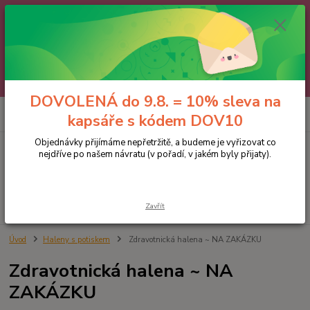
🌼 DOVOLENÁ do 9.8. 🌼
Jakmile se vrátíme, všechny objednávky, e-maily i telefonáty vyřídíme
postupně - v pořadí, v jakém nám přišly. Děkujeme za trpělivost.
A abychom vám čekání trochu zpříjemnili: doprava ZDARMA nad 700 Kč
a 10% sleva na kapsáře 😊 Slevový kód: DOV10
DOVOLENÁ do 9.8. = 10% sleva na
0
ks
kapsáře s kódem DOV10
za
0 Kč
Objednávky přijímáme nepřetržitě, a budeme je vyřizovat co
nejdříve po našem návratu (v pořadí, v jakém byly přijaty).
Menu
Hledat
Zavřít
Úvod
Haleny s potiskem
Zdravotnická halena ~ NA ZAKÁZKU
Zdravotnická halena ~ NA
ZAKÁZKU