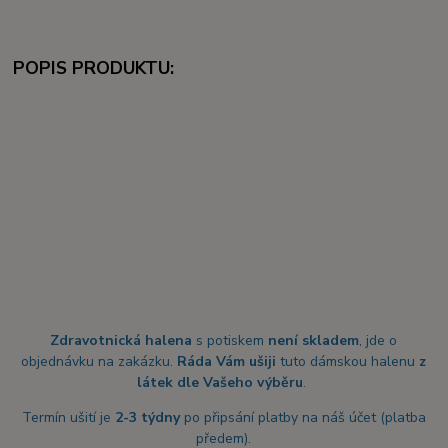
POPIS PRODUKTU:
Zdravotnická halena
s potiskem
není skladem
, jde o
objednávku na zakázku.
Ráda Vám ušiji
tuto dámskou halenu
z
látek dle Vašeho výběru
.
Termín ušití je
2-3 týdny
po připsání platby na náš účet (platba
předem).