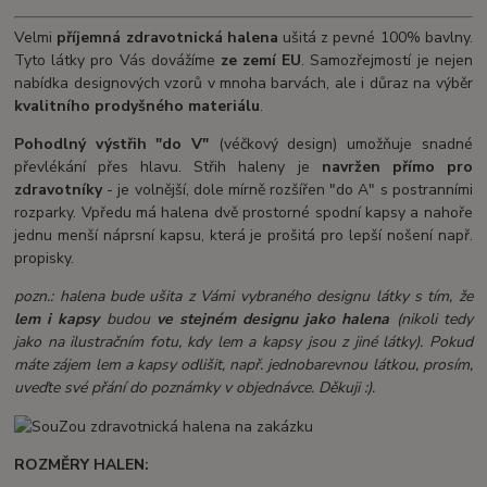
Velmi
příjemná
zdravotnická halena
ušitá z pevné 100% bavlny.
Tyto látky pro Vás dovážíme
ze zemí EU
. Samozřejmostí je nejen
nabídka designových vzorů v mnoha barvách, ale i důraz na výběr
kvalitního prodyšného materiálu
.
Pohodlný výstřih "do V"
(véčkový design) umožňuje snadné
převlékání přes hlavu. Střih haleny je
navržen přímo pro
zdravotníky
- je volnější, dole mírně rozšířen "do A" s postranními
rozparky. Vpředu má halena dvě prostorné spodní kapsy a nahoře
jednu menší náprsní kapsu, která je prošitá pro lepší nošení např.
propisky.
pozn.: halena bude ušita z Vámi vybraného designu látky s tím, že
lem i kapsy
budou
ve stejném designu jako halena
(nikoli tedy
jako na ilustračním fotu, kdy lem a kapsy jsou z jiné látky). Pokud
máte zájem lem a kapsy odlišit, např. jednobarevnou látkou, prosím,
uveďte své přání do poznámky v objednávce. Děkuji :).
ROZMĚRY HALEN: