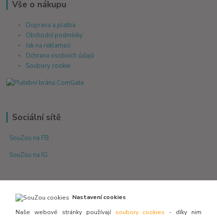
Vše o nákupu
Doprava a platba
Obchodní podmínky
Jak na reklamaci
Ochrana osobních údajů
Soubory cookie
Sociální sítě
SouZou na FB
SouZou na IG
Nastavení cookies
Naše webové stránky používají
soubory cookies
- díky nim