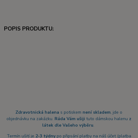
POPIS PRODUKTU:
Zdravotnická halena
s potiskem
není skladem
, jde o
objednávku na zakázku.
Ráda Vám ušiji
tuto dámskou halenu
z
látek dle Vašeho výběru
.
Termín ušití je
2-3 týdny
po připsání platby na náš účet (platba