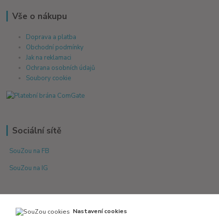
Vše o nákupu
Doprava a platba
Obchodní podmínky
Jak na reklamaci
Ochrana osobních údajů
Soubory cookie
Sociální sítě
SouZou na FB
SouZou na IG
Nastavení cookies