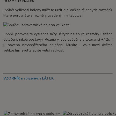
ROZMĚRY HALEN:
...výběr velikosti haleny můžete určit dle Vašich tělesných rozměrů,
které porovnáte s rozměry uvedenými v tabulce:
...popř. porovnejte výsledné míry ušitých halen (tj. rozměry ušitého
oblečení, nikoli postavy). Rozměry jsou uváděny s tolerancí +/-2cm
u nového nevysráženého oblečení. Musíte-li volit mezi dvěma
velikostmi, zvolte spíše větší velikost.
VZORNÍK nabízených LÁTEK
: