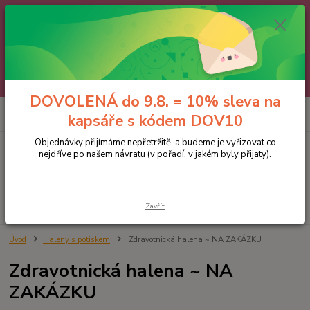
🌼 DOVOLENÁ do 9.8. 🌼
Jakmile se vrátíme, všechny objednávky, e-maily i telefonáty vyřídíme
postupně - v pořadí, v jakém nám přišly. Děkujeme za trpělivost.
A abychom vám čekání trochu zpříjemnili: doprava ZDARMA nad 700 Kč
a 10% sleva na kapsáře 😊 Slevový kód: DOV10
DOVOLENÁ do 9.8. = 10% sleva na
0
ks
kapsáře s kódem DOV10
za
0 Kč
Objednávky přijímáme nepřetržitě, a budeme je vyřizovat co
nejdříve po našem návratu (v pořadí, v jakém byly přijaty).
Menu
Hledat
Zavřít
Úvod
Haleny s potiskem
Zdravotnická halena ~ NA ZAKÁZKU
Zdravotnická halena ~ NA
ZAKÁZKU