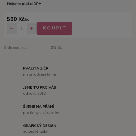
Nejsme plátci DPH
590 Kč
/
ks
K O U P I T
Číslo produktu:
ZD-01
KVALITA Z ČR
malá rodinná firma
JSME TU PRO VÁS
od roku 2013
ŠIJEME NA PŘÁNÍ
pro firmy a zákazníky
GRAFICKÝ DESIGN
autorské látky