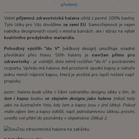
předem).
Velmi
příjemná
zdravotnická halena
ušitá z pevné 100% bavlny.
Tyto látky pro Vás dovážíme
ze zemí EU
. Samozřejmostí je nejen
nabídka designových vzorů v mnoha barvách, ale i důraz na výběr
kvalitního prodyšného materiálu
.
Pohodlný výstřih "do V"
(véčkový design) umožňuje snadné
převlékání přes hlavu. Střih haleny je
navržen přímo pro
zdravotníky
- je volnější, dole mírně rozšířen "do A" s postranními
rozparky. Vpředu má halena dvě prostorné spodní kapsy a nahoře
jednu menší náprsní kapsu, která je prošitá pro lepší nošení např.
propisky.
pozn.: halena bude ušita z Vámi vybraného designu látky s tím, že
lem i kapsy
budou
ve stejném designu jako halena
(nikoli tedy
jako na ilustračním fotu, kdy lem a kapsy jsou z jiné látky). Pokud
máte zájem lem a kapsy odlišit, např. jednobarevnou látkou, prosím,
uveďte své přání do poznámky v objednávce. Děkuji :).