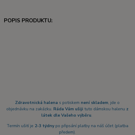
POPIS PRODUKTU:
Zdravotnická halena
s potiskem
není skladem
, jde o
objednávku na zakázku.
Ráda Vám ušiji
tuto dámskou halenu
z
látek dle Vašeho výběru
.
Termín ušití je
2-3 týdny
po připsání platby na náš účet (platba
předem).