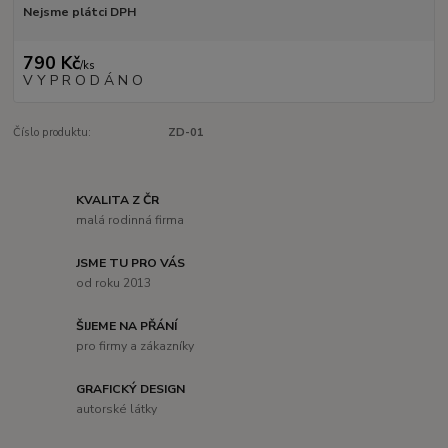
Nejsme plátci DPH
790 Kč
/
ks
V Y P R O D Á N O
Číslo produktu:
ZD-01
KVALITA Z ČR
malá rodinná firma
JSME TU PRO VÁS
od roku 2013
ŠIJEME NA PŘÁNÍ
pro firmy a zákazníky
GRAFICKÝ DESIGN
autorské látky