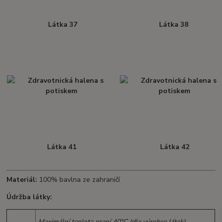
Látka 37
Látka 38
Látka 41
Látka 42
Materiál:
100% bavlna ze zahraničí
Údržba látky:
Maximální teplota praní 40°C (dle výrobce látek).