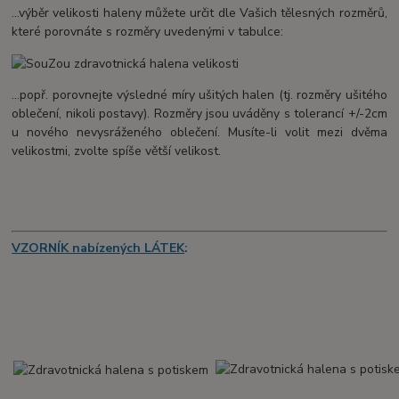
...výběr velikosti haleny můžete určit dle Vašich tělesných rozměrů,
které porovnáte s rozměry uvedenými v tabulce:
...popř. porovnejte výsledné míry ušitých halen (tj. rozměry ušitého
oblečení, nikoli postavy). Rozměry jsou uváděny s tolerancí +/-2cm
u nového nevysráženého oblečení. Musíte-li volit mezi dvěma
velikostmi, zvolte spíše větší velikost.
VZORNÍK nabízených LÁTEK
: