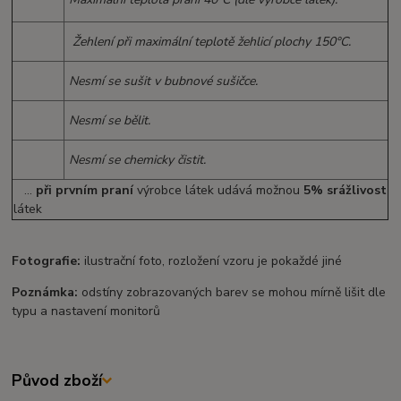
Žehlení při maximální teplotě žehlicí plochy 150°C.
Nesmí se sušit v bubnové sušičce.
Nesmí se bělit.
Nesmí se chemicky čistit.
...
při prvním praní
výrobce látek udává možnou
5% srážlivost
látek
Fotografie:
ilustrační foto, rozložení vzoru je pokaždé jiné
Poznámka:
odstíny zobrazovaných barev se mohou mírně lišit dle
typu a nastavení monitorů
Původ zboží