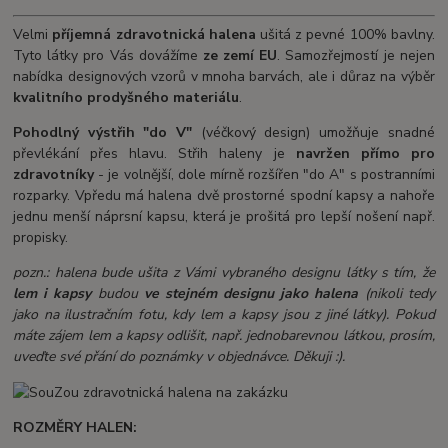
Velmi
příjemná
zdravotnická halena
ušitá z pevné 100% bavlny.
Tyto látky pro Vás dovážíme
ze zemí EU
. Samozřejmostí je nejen
nabídka designových vzorů v mnoha barvách, ale i důraz na výběr
kvalitního prodyšného materiálu
.
Pohodlný výstřih "do V"
(véčkový design) umožňuje snadné
převlékání přes hlavu. Střih haleny je
navržen přímo pro
zdravotníky
- je volnější, dole mírně rozšířen "do A" s postranními
rozparky. Vpředu má halena dvě prostorné spodní kapsy a nahoře
jednu menší náprsní kapsu, která je prošitá pro lepší nošení např.
propisky.
pozn.: halena bude ušita z Vámi vybraného designu látky s tím, že
lem i kapsy
budou
ve stejném designu jako halena
(nikoli tedy
jako na ilustračním fotu, kdy lem a kapsy jsou z jiné látky). Pokud
máte zájem lem a kapsy odlišit, např. jednobarevnou látkou, prosím,
uveďte své přání do poznámky v objednávce. Děkuji :).
ROZMĚRY HALEN: