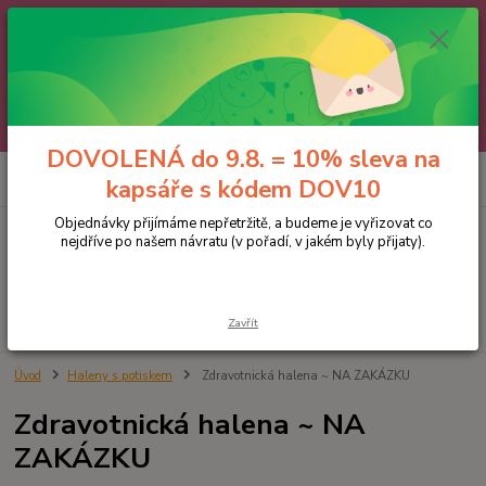
🌼 DOVOLENÁ do 9.8. 🌼
Jakmile se vrátíme, všechny objednávky, e-maily i telefonáty vyřídíme
postupně - v pořadí, v jakém nám přišly. Děkujeme za trpělivost.
A abychom vám čekání trochu zpříjemnili: doprava ZDARMA nad 700 Kč
a 10% sleva na kapsáře 😊 Slevový kód: DOV10
DOVOLENÁ do 9.8. = 10% sleva na
0
ks
kapsáře s kódem DOV10
za
0 Kč
Objednávky přijímáme nepřetržitě, a budeme je vyřizovat co
nejdříve po našem návratu (v pořadí, v jakém byly přijaty).
Menu
Hledat
Zavřít
Úvod
Haleny s potiskem
Zdravotnická halena ~ NA ZAKÁZKU
Zdravotnická halena ~ NA
ZAKÁZKU