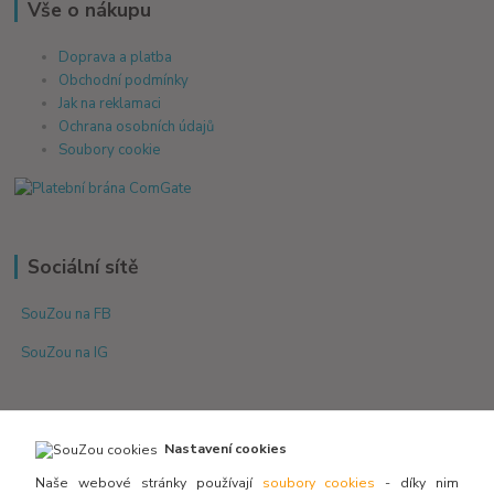
Vše o nákupu
Doprava a platba
Obchodní podmínky
Jak na reklamaci
Ochrana osobních údajů
Soubory cookie
Sociální sítě
SouZou na FB
SouZou na IG
Nastavení cookies
Naše webové stránky používají
soubory cookies
- díky nim