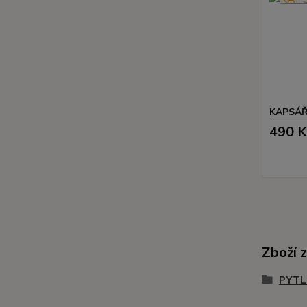
KAPSÁŘ 
490 K
Zboží 
PYTL