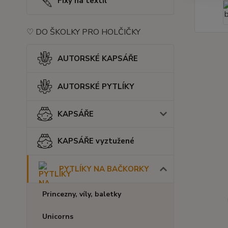
Fixy na textil
♡ DO ŠKOLKY PRO HOLČIČKY
AUTORSKÉ KAPSÁŘE
AUTORSKÉ PYTLÍKY
KAPSÁŘE
KAPSÁŘE vyztužené
PYTLÍKY NA BAČKORKY
Princezny, víly, baletky
Unicorns