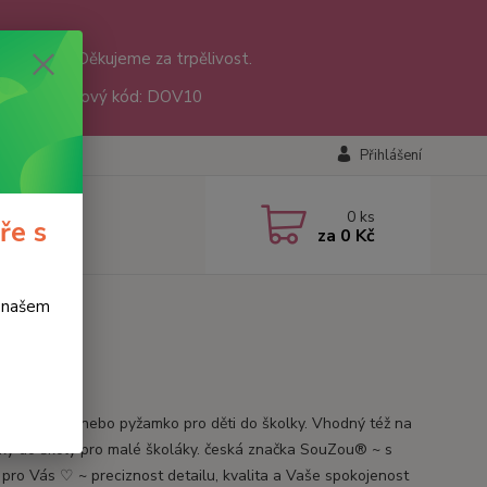
nám přišly. Děkujeme za trpělivost.
sáře 😊 Slevový kód: DOV10
Přihlášení
0
ks
ře s
za
0 Kč
o našem
 na bačkorky nebo pyžamko pro děti do školky. Vhodný též na
ky do školy pro malé školáky. česká značka SouZou® ~ s
 pro Vás ♡ ~ preciznost detailu, kvalita a Vaše spokojenost