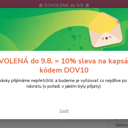
🌼 DOVOLENÁ do 9.8. 🌼
ávky, e-maily i telefonáty vyřídíme postupně - v pořadí, v jakém 
hu zpříjemnili: doprava ZDARMA nad 700 Kč a 10% sleva na kap
KY
DOPRAVA a PLATBA
KONTAKTY
Hledat
OLENÁ do 9.8. = 10% sleva na kapsá
kódem DOV10
ávky přijímáme nepřetržitě, a budeme je vyřizovat co nejdříve p
PYTLÍKY NA BAČKORKY
Pytlík na bačkorky VÍLY
návratu (v pořadí, v jakém byly přijaty).
ík na bačkorky VÍLY
Zavřít
Pytlík
přezův
láskou