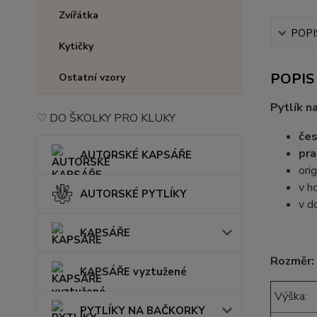
Zvířátka
POPI
Kytičky
POPIS
Ostatní vzory
Pytlík n
♡ DO ŠKOLKY PRO KLUKY
čes
pra
AUTORSKÉ KAPSÁŘE
ori
v h
AUTORSKÉ PYTLÍKY
v do
KAPSÁŘE
Rozměr:
KAPSÁŘE vyztužené
Výška:
PYTLÍKY NA BAČKORKY