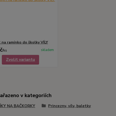
na ramínko do školky VÍLY
č
skladem
/
ks
Zvolit variantu
zařazeno v kategoriích
ÍKY NA BAČKORKY
Princezny, víly, baletky