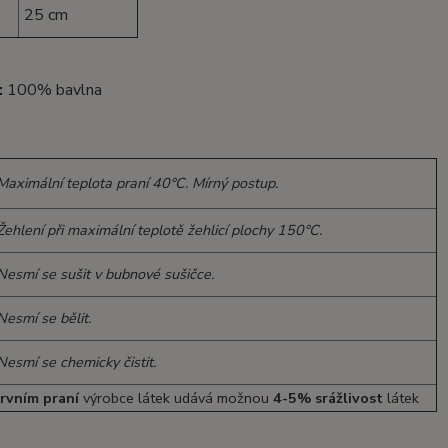
25 cm
:
100% bavlna
Maximální teplota praní 40°C. Mírný postup.
ehlení při maximální teplotě žehlicí plochy 150°C.
Nesmí se sušit v bubnové sušičce.
Nesmí se bělit.
Nesmí se chemicky čistit.
prvním praní
výrobce látek udává možnou
4-5% srážlivost
látek