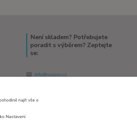
Není skladem? Potřebujete
poradit s výběrem? Zeptejte
se:
info@souzou.cz
pohodlně najít vše o
tko Nastavení.