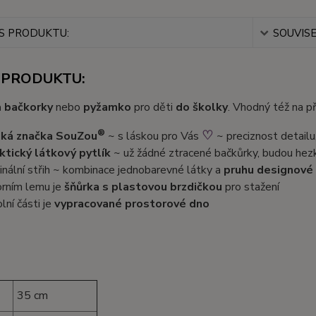
S PRODUKTU:
SOUVISE
 PRODUKTU:
a bačkorky
nebo
pyžamko
pro děti
do
školky
. Vhodný též na p
®
♡
ká značka SouZou
~ s láskou pro Vás
~ preciznost detailu
ktický látkový pytlík
~ už žádné ztracené bačkůrky, budou hez
ginální střih ~ kombinace jednobarevné látky a
pruhu designové 
orním lemu je
šňůrka s plastovou brzdičkou
pro stažení
lní části je
vypracované prostorové dno
35 cm