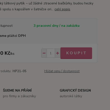
cký látkový pytlík ~ už žádné ztracené bačkůrky, budou hezky
é spolu s kapsářem v šatničce ori...
celý popis
tupnost
3 pracovní dny / na zakázku
sme plátci DPH
0 Kč
K O U P I T
/
ks
roduktu:
HP21-05
Hlídat cenu / dostupnost
ŠIJEME NA PŘÁNÍ
GRAFICKÝ DESIGN
pro firmy a zákazníky
autorské látky