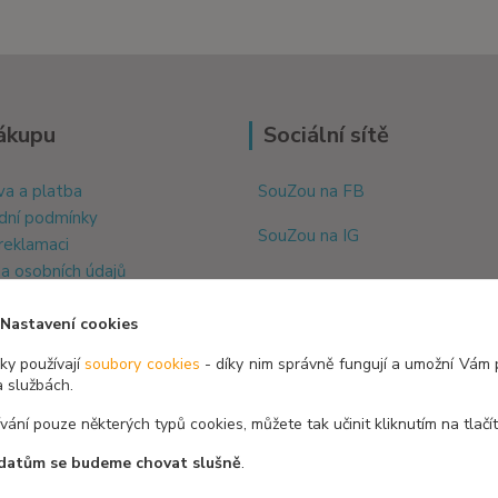
ákupu
Sociální sítě
a a platba
SouZou na FB
dní podmínky
SouZou na IG
 reklamaci
a osobních údajů
y cookie
Nastavení cookies
y používají
soubory cookies
- díky nim správně fungují a umožní Vám 
a službách.
ívání pouze některých typů cookies, můžete tak učinit kliknutím na tlačí
datům se budeme chovat slušně
.