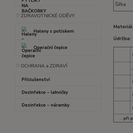
Šířka:
♡ ZDRAVOTNICKÉ ODĚVY
Materiál
Haleny s potiskem
Údržba:
Operační čepice
♡ OCHRANA a ZDRAVÍ
Ž
Příslušenství
Dezinfekce ~ lahvičky
Dezinfekce ~ náramky
...
při 